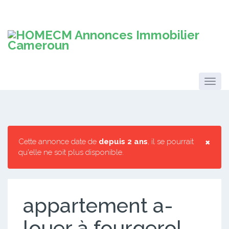
×
Cette annonce date de
depuis 2 ans
, il se pourrait
qu'elle ne soit plus disponible.
appartement a-
louer à fourgerol