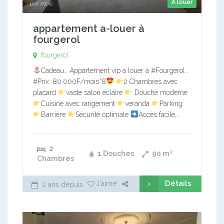
A louer
par mois
appartement a-louer à
fourgerol
fourgerol
Cadeau… Appartement vip à louer à #Fourgerol .
#Prix :80.000F/mois*8
2 Chambres avec
placard
vaste salon éclairé
Douche moderne
Cuisine avec rangement
veranda
Parking
Barrière
Sécurité optimale
Accès facile,…
2
1 Douches
90
m²
Chambres
Détails
J'aime
2 ans depuis