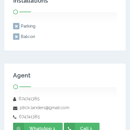
Installations
Parking
Balcon
Agent
674741385
ptrck.landers@gmail.com
674741385
WhatsApp 1
Call 1