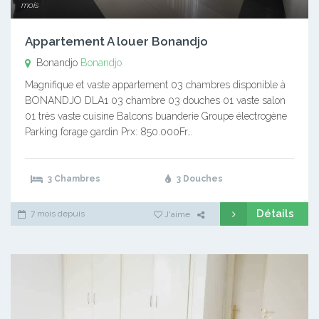
mois
Appartement A louer Bonandjo
Bonandjo
Bonandjo
Magnifique et vaste appartement 03 chambres disponible à
BONANDJO DLA1 03 chambre 03 douches 01 vaste salon
01 très vaste cuisine Balcons buanderie Groupe électrogène
Parking forage gardin Prx: 850.000Fr…
3 Chambres
3 Douches
Détails
7 mois depuis
J'aime