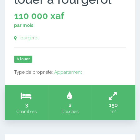
110 000 xaf
par mois
fourgerol
A louer
Type de propriété:
Appartement
3
2
150
Chambres
Douches
m²