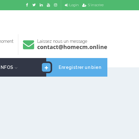
Login
S'inscrire
 moment
Laissez nous un message
contact@homecm.online
INFOS
Enregistrer un bien