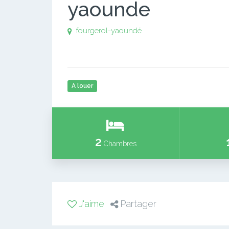
yaounde
fourgerol-yaoundé
A louer
2
Chambres
J'aime
Partager