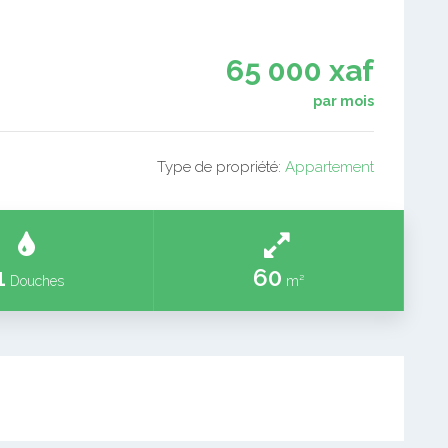
65 000 xaf
par mois
Type de propriété:
Appartement
1
60
Douches
m²