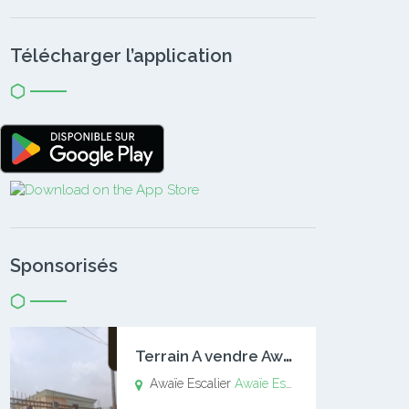
Télécharger l’application
Sponsorisés
T
errain A vendre Awaïe Escalier
Awaïe Escalier
Awaïe Escalier