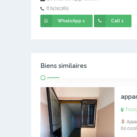
674741385
WhatsApp 1
Call 1
Biens similaires
four
Appar
60.000
01 cuis