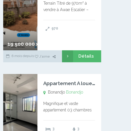
Terrain Titré de 970m² à
vendre à Awae Escalier –
Situé à Manassa, vers
Ngoantet – Non loin de
970
l’Université Catholique –
Encore d’autres Espaces
Disponibles – Terrain Titré –
19 500 000 xaf
…
Détails
6 mois depuis
J'aime
A
ppartement A louer Bonandjo
Bonandjo
Bonandjo
Magnifique et vaste
appartement 03 chambres
disponible à BONANDJO
DLA1 03 chambre 03
3
3
douches 01 vaste salon 01