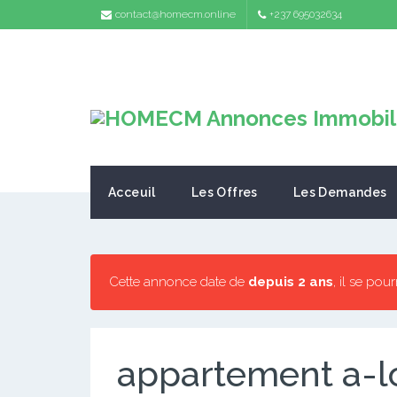
contact@homecm.online
+237 695032634
Acceuil
Les Offres
Les Demandes
Cette annonce date de
depuis 2 ans
, il se pou
appartement a-lo