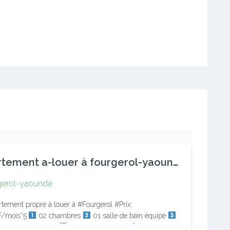
appartement a-louer à fourgerol-yaounde
gerol-yaoundé
tement propre à louer à #Fourgerol #Prix:
F/mois*5
02 chambres
01 salle de bain équipé
ine avec rangement
01 séjour spacieux
Forage