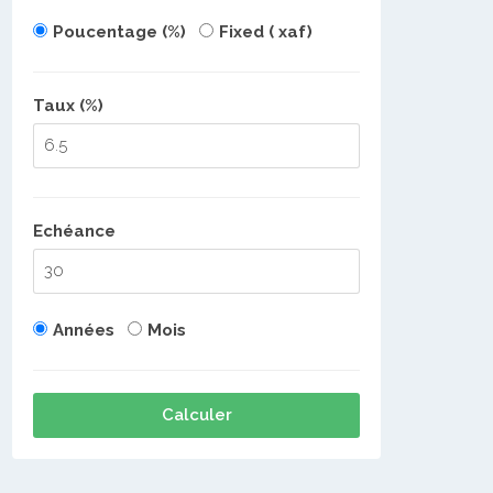
Poucentage (%)
Fixed ( xaf)
Taux (%)
Echéance
Années
Mois
Calculer