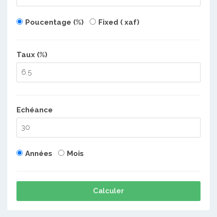
Poucentage (%)
Fixed ( xaf)
Taux (%)
Echéance
Années
Mois
Calculer