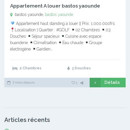
Appartement A louer bastos yaounde
bastos yaounde,
bastos yaounde
Appartement haut standing à louer || Prix: 1.000.000frs
Localisation | Quartier : #GOLF
02 Chambres
03
Douches
Séjour spacieux
Cuisine avec espace
buanderie
Climatisation
Eau chaude
Groupe
électrogène
Gardien…
2 Chambres
3 Douches
Détails
7 mois depuis
1
Articles récents