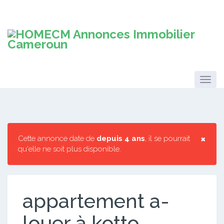
×
Cette annonce date de
depuis 4 ans
, il se pourrait
qu'elle ne soit plus disponible.
appartement a-
louer à kotto