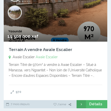
19 500 000 xaf
Terrain A vendre Awaïe Escalier
Awaïe Escalier
Awaïe Escalier
Terrain Titré de 970m² à vendre à Awae Escalier – Situé à
Manassa, vers Ngoantet – Non loin de l’Université Catholique
– Encore d’autres Espaces Disponibles – Terrain Titré –…
970
Détails
7 mois depuis
J'aime