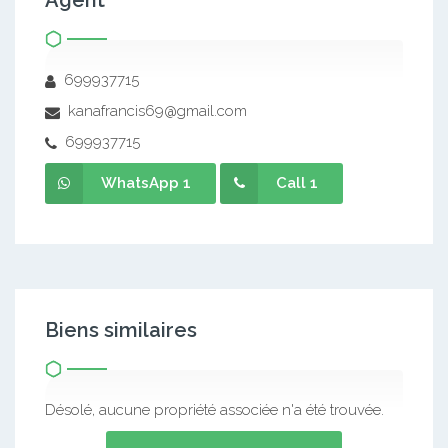
Agent
699937715
kanafrancis69@gmail.com
699937715
WhatsApp 1
Call 1
Biens similaires
Désolé, aucune propriété associée n'a été trouvée.