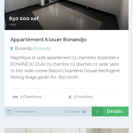
850 000 xaf
mois
Appartement A louer Bonandjo
Bonandjo
Bonandjo
Magnifique et vaste appartement 03 chambres disponible à
BONANDJO DLA1 03 chambre 03 douches 01 vaste salon
01 très vaste cuisine Balcons buanderie Groupe électrogène
Parking forage gardin Prx: 850.000Fr…
3 Chambres
3 Douches
Détails
7 mois depuis
J'aime