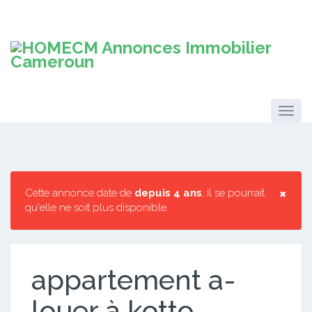
×
Cette annonce date de
depuis 4 ans
, il se pourrait
qu'elle ne soit plus disponible.
appartement a-
louer à kotto