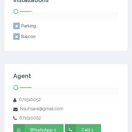
Installations
Parking
Balcon
Agent
671510052
Nsuhsara@gmail.com
671510052
WhatsApp 1
Call 1