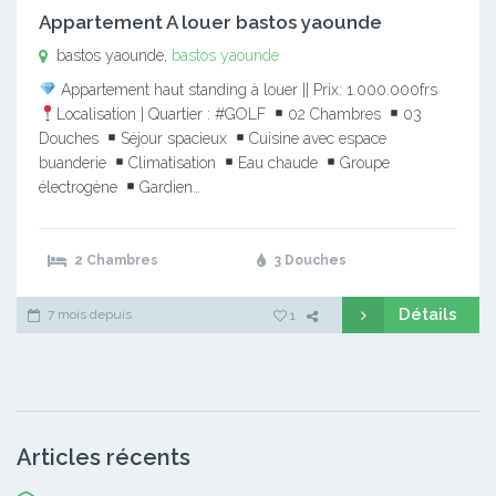
Appartement A louer bastos yaounde
bastos yaounde,
bastos yaounde
Appartement haut standing à louer || Prix: 1.000.000frs
Localisation | Quartier : #GOLF
02 Chambres
03
Douches
Séjour spacieux
Cuisine avec espace
buanderie
Climatisation
Eau chaude
Groupe
électrogène
Gardien…
2 Chambres
3 Douches
Détails
7 mois depuis
1
Articles récents