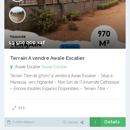
19 500 000 xaf
Terrain A vendre Awaïe Escalier
Awaïe Escalier
Awaïe Escalier
Terrain Titré de 970m² à vendre à Awae Escalier – Situé à
Manassa, vers Ngoantet – Non loin de l’Université Catholique
– Encore d’autres Espaces Disponibles – Terrain Titré –…
970
Détails
7 mois depuis
J'aime