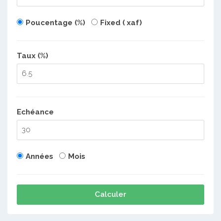
Poucentage (%)
Fixed ( xaf)
Taux (%)
Echéance
Années
Mois
Calculer