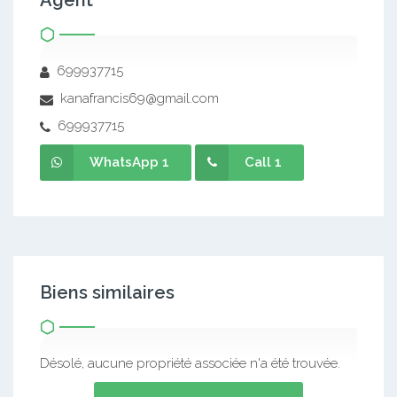
Agent
699937715
kanafrancis69@gmail.com
699937715
WhatsApp 1
Call 1
Biens similaires
Désolé, aucune propriété associée n'a été trouvée.