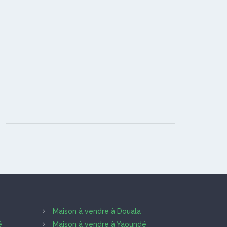
Maison à vendre à Douala
é
Maison à vendre à Yaoundé