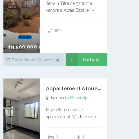
Terrain Titré de 970m² à
vendre à Awae Escalier –
Situé à Manassa, vers
Ngoantet – Non loin de
970
l’Université Catholique –
Encore d’autres Espaces
Disponibles – Terrain Titré –
19 500 000 xaf
…
Détails
7 mois depuis
J'aime
A
ppartement A louer Bonandjo
Bonandjo
Bonandjo
Magnifique et vaste
appartement 03 chambres
disponible à BONANDJO
DLA1 03 chambre 03
3
3
douches 01 vaste salon 01