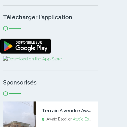
Télécharger l’application
Sponsorisés
T
errain A vendre Awaïe Escalier
Awaïe Escalier
Awaïe Escalier