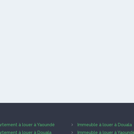
rtement à louer à Yaoundé
Immeuble à louer à Douala
rtement à louer à Douala
Immeuble à louer à Yaound