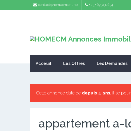
contact@homecm.online
+237 695032634
Acceuil
Les Offres
Les Demandes
Cette annonce date de
depuis 4 ans
, il se pou
appartement a-l