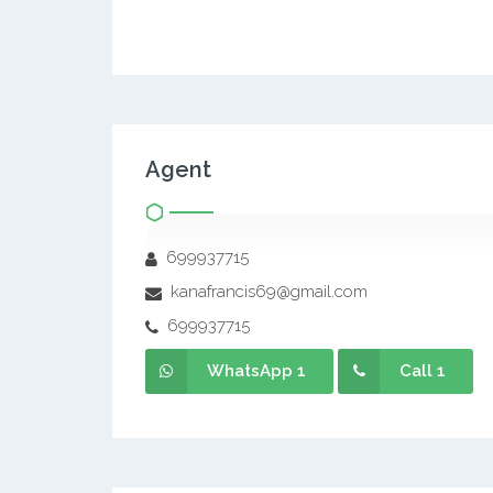
Agent
699937715
kanafrancis69@gmail.com
699937715
WhatsApp 1
Call 1