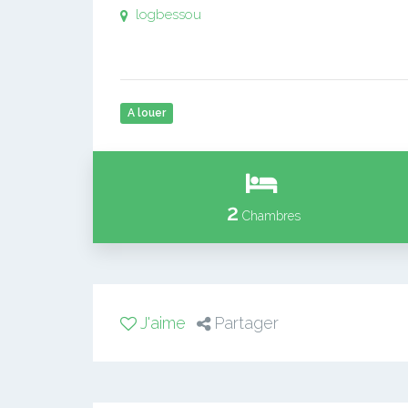
logbessou
A louer
2
Chambres
J'aime
Partager