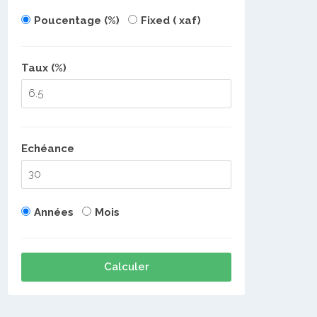
Poucentage (%)
Fixed ( xaf)
Taux (%)
Echéance
Années
Mois
Calculer