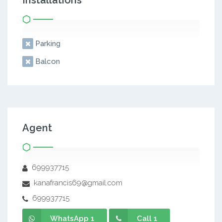
Installations
Parking
Balcon
Agent
699937715
kanafrancis69@gmail.com
699937715
WhatsApp 1
Call 1