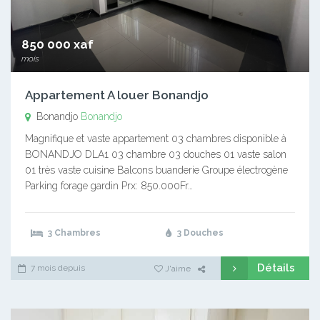
850 000 xaf
mois
Appartement A louer Bonandjo
Bonandjo
Bonandjo
Magnifique et vaste appartement 03 chambres disponible à
BONANDJO DLA1 03 chambre 03 douches 01 vaste salon
01 très vaste cuisine Balcons buanderie Groupe électrogène
Parking forage gardin Prx: 850.000Fr…
3 Chambres
3 Douches
Détails
7 mois depuis
J'aime