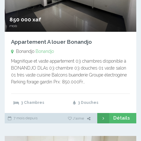
850 000 xaf
mois
Appartement A louer Bonandjo
Bonandjo
Bonandjo
Magnifique et vaste appartement 03 chambres disponible à
BONANDJO DLA1 03 chambre 03 douches 01 vaste salon
01 très vaste cuisine Balcons buanderie Groupe électrogène
Parking forage gardin Prx: 850.000Fr…
3 Chambres
3 Douches
Détails
7 mois depuis
J'aime