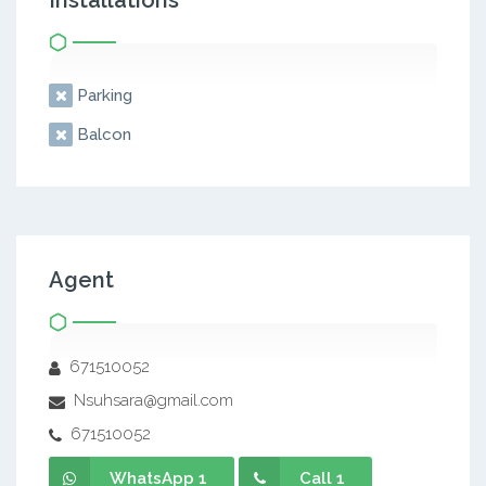
Installations
Parking
Balcon
Agent
671510052
Nsuhsara@gmail.com
671510052
WhatsApp 1
Call 1