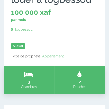
100 000 xaf
par mois
logbessou
A louer
Type de propriété:
Appartement
3
2
Chambres
Douches