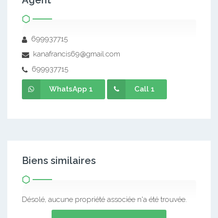
Agent
699937715
kanafrancis69@gmail.com
699937715
WhatsApp 1
Call 1
Biens similaires
Désolé, aucune propriété associée n'a été trouvée.