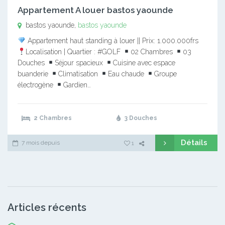
Appartement A louer bastos yaounde
bastos yaounde,
bastos yaounde
Appartement haut standing à louer || Prix: 1.000.000frs
Localisation | Quartier : #GOLF
02 Chambres
03
Douches
Séjour spacieux
Cuisine avec espace
buanderie
Climatisation
Eau chaude
Groupe
électrogène
Gardien…
2 Chambres
3 Douches
Détails
7 mois depuis
1
Articles récents