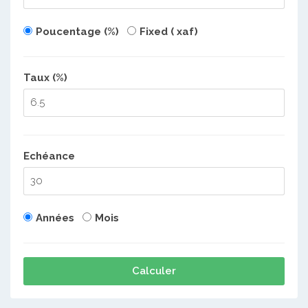
Poucentage (%)
Fixed ( xaf)
Taux (%)
Echéance
Années
Mois
Calculer