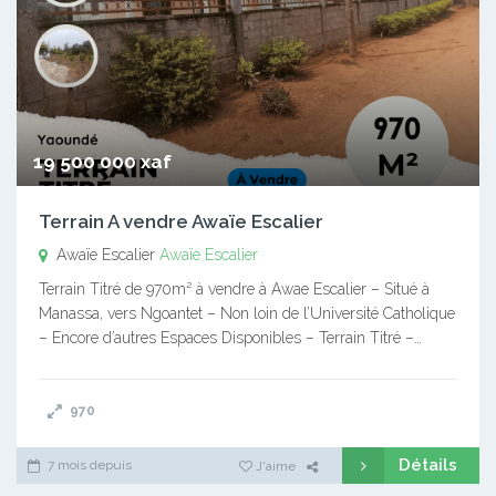
19 500 000 xaf
Terrain A vendre Awaïe Escalier
Awaïe Escalier
Awaïe Escalier
Terrain Titré de 970m² à vendre à Awae Escalier – Situé à
Manassa, vers Ngoantet – Non loin de l’Université Catholique
– Encore d’autres Espaces Disponibles – Terrain Titré –…
970
Détails
7 mois depuis
J'aime