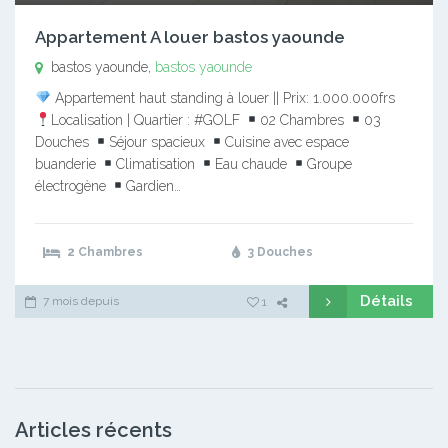
Appartement A louer bastos yaounde
bastos yaounde,
bastos yaounde
Appartement haut standing à louer || Prix: 1.000.000frs
Localisation | Quartier : #GOLF
02 Chambres
03
Douches
Séjour spacieux
Cuisine avec espace
buanderie
Climatisation
Eau chaude
Groupe
électrogène
Gardien…
2 Chambres
3 Douches
Détails
7 mois depuis
1
Articles récents