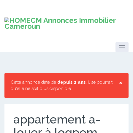
×
Cette annonce date de
depuis 2 ans
, il se pourrait
qu'elle ne soit plus disponible.
appartement a-
louer à logpom