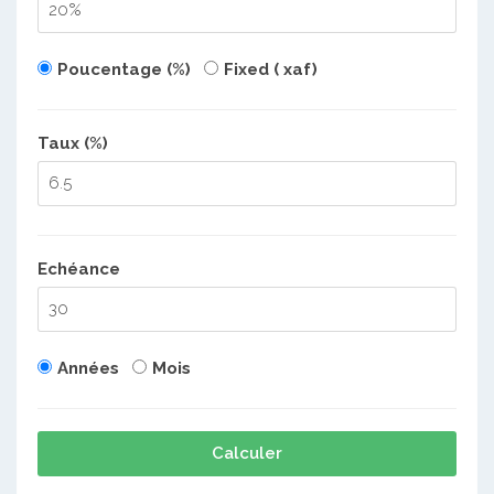
Poucentage (%)
Fixed ( xaf)
Taux (%)
Echéance
Années
Mois
Calculer