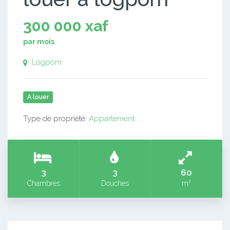
300 000 xaf
par mois
Logpom
A louer
Type de propriété:
Appartement
3
3
60
Chambres
Douches
m²