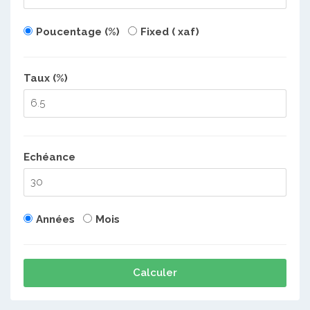
Poucentage (%)
Fixed ( xaf)
Taux (%)
Echéance
Années
Mois
Calculer