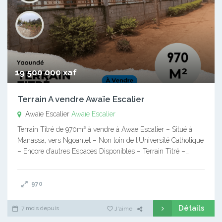
19 500 000 xaf
Terrain A vendre Awaïe Escalier
Awaïe Escalier
Awaïe Escalier
Terrain Titré de 970m² à vendre à Awae Escalier – Situé à
Manassa, vers Ngoantet – Non loin de l’Université Catholique
– Encore d’autres Espaces Disponibles – Terrain Titré –…
970
Détails
7 mois depuis
J'aime