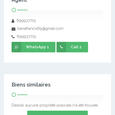
Agent
699937715
kanafrancis69@gmail.com
699937715
WhatsApp 1
Call 1
Biens similaires
Désolé, aucune propriété associée n'a été trouvée.