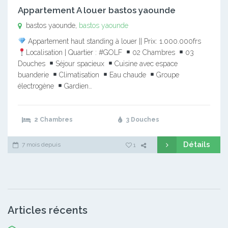
Appartement A louer bastos yaounde
bastos yaounde,
bastos yaounde
Appartement haut standing à louer || Prix: 1.000.000frs
Localisation | Quartier : #GOLF
02 Chambres
03
Douches
Séjour spacieux
Cuisine avec espace
buanderie
Climatisation
Eau chaude
Groupe
électrogène
Gardien…
2 Chambres
3 Douches
Détails
7 mois depuis
1
Articles récents