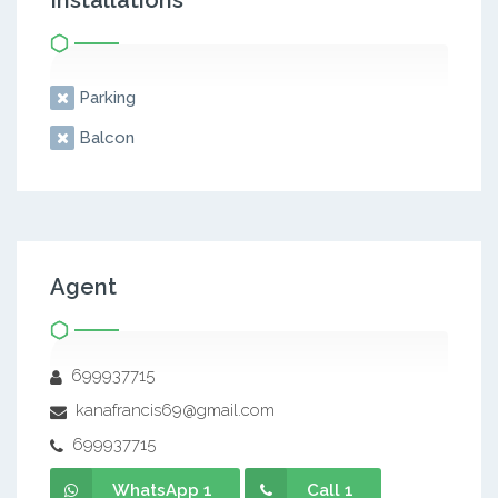
Installations
Parking
Balcon
Agent
699937715
kanafrancis69@gmail.com
699937715
WhatsApp 1
Call 1