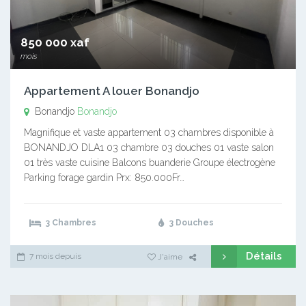
850 000 xaf
mois
Appartement A louer Bonandjo
Bonandjo
Bonandjo
Magnifique et vaste appartement 03 chambres disponible à
BONANDJO DLA1 03 chambre 03 douches 01 vaste salon
01 très vaste cuisine Balcons buanderie Groupe électrogène
Parking forage gardin Prx: 850.000Fr…
3 Chambres
3 Douches
Détails
7 mois depuis
J'aime