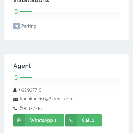
Installations
Parking
Agent
699937715
kanafrancis69@gmail.com
699937715
WhatsApp 1
Call 1