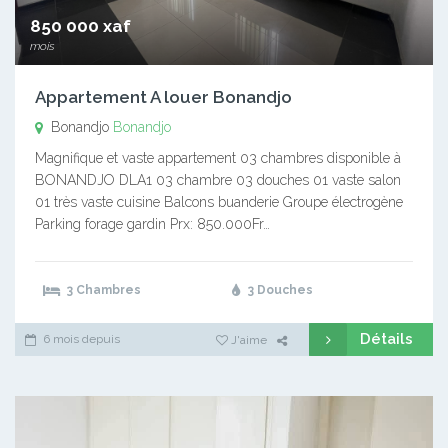
850 000 xaf
mois
Appartement A louer Bonandjo
Bonandjo
Bonandjo
Magnifique et vaste appartement 03 chambres disponible à
BONANDJO DLA1 03 chambre 03 douches 01 vaste salon
01 très vaste cuisine Balcons buanderie Groupe électrogène
Parking forage gardin Prx: 850.000Fr…
3 Chambres
3 Douches
Détails
6 mois depuis
J'aime