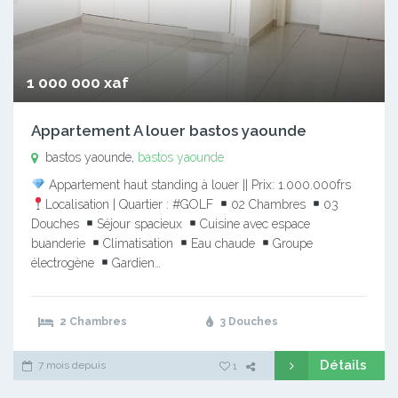
1 000 000 xaf
Appartement A louer bastos yaounde
bastos yaounde,
bastos yaounde
Appartement haut standing à louer || Prix: 1.000.000frs
Localisation | Quartier : #GOLF
02 Chambres
03
Douches
Séjour spacieux
Cuisine avec espace
buanderie
Climatisation
Eau chaude
Groupe
électrogène
Gardien…
2 Chambres
3 Douches
Détails
7 mois depuis
1