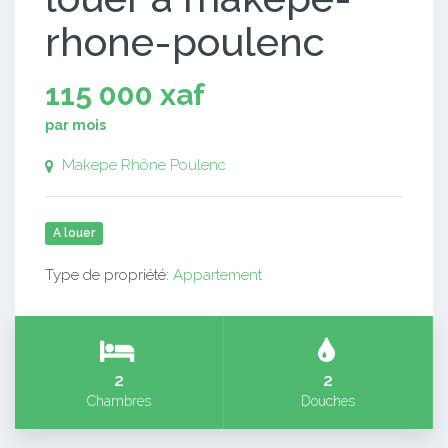
rhone-poulenc
115 000 xaf
par mois
Makepe Rhône Poulenc
A louer
Type de propriété:
Appartement
2
2
Chambres
Douches