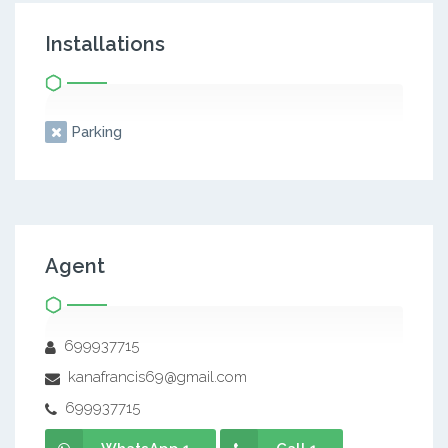
Installations
Parking
Agent
699937715
kanafrancis69@gmail.com
699937715