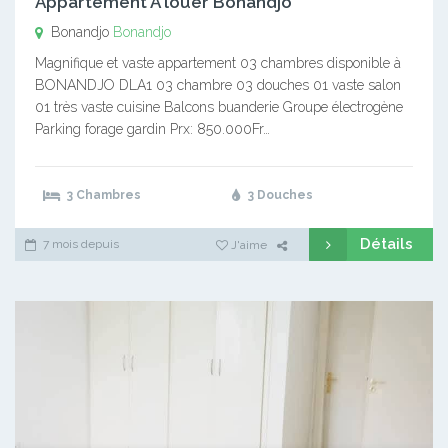
Appartement A louer Bonandjo
Bonandjo
Bonandjo
Magnifique et vaste appartement 03 chambres disponible à
BONANDJO DLA1 03 chambre 03 douches 01 vaste salon
01 très vaste cuisine Balcons buanderie Groupe électrogène
Parking forage gardin Prx: 850.000Fr…
3 Chambres
3 Douches
Détails
7 mois depuis
J'aime