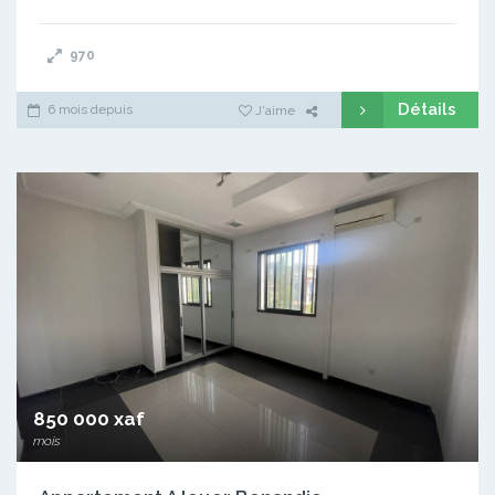
970
Détails
6 mois depuis
J'aime
850 000 xaf
mois