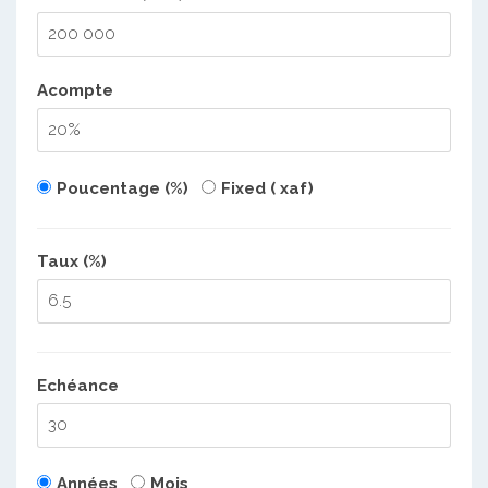
Acompte
Poucentage (%)
Fixed ( xaf)
Taux (%)
Echéance
Années
Mois