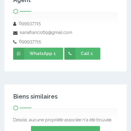
Agent
699937715
kanafrancis69@gmail.com
699937715
WhatsApp 1
Call 1
Biens similaires
Désolé, aucune propriété associée n'a été trouvée.