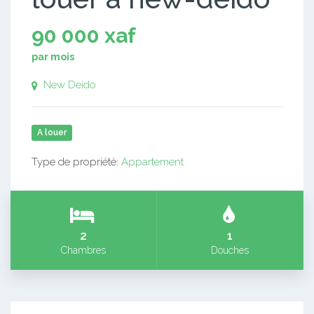
90 000 xaf
par mois
New Deido
A louer
Type de propriété:
Appartement
2
1
Chambres
Douches