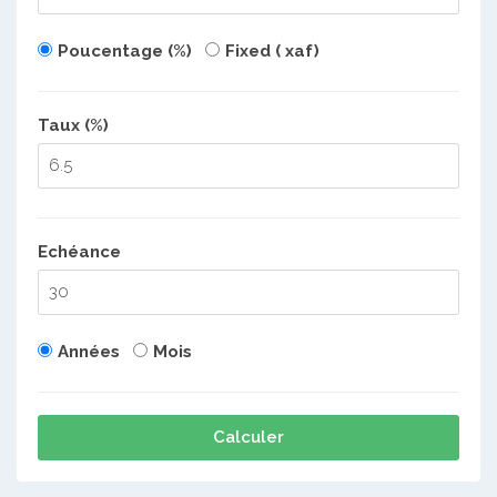
Poucentage (%)
Fixed ( xaf)
Taux (%)
Echéance
Années
Mois
Calculer