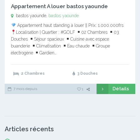
Appartement A louer bastos yaounde
bastos yaounde,
bastos yaounde
Appartement haut standing à louer || Prix: 1.000.000frs
Localisation | Quartier : #GOLF
02 Chambres
03
Douches
Séjour spacieux
Cuisine avec espace
buanderie
Climatisation
Eau chaude
Groupe
électrogène
Gardien…
2 Chambres
3 Douches
Détails
7 mois depuis
1
Articles récents