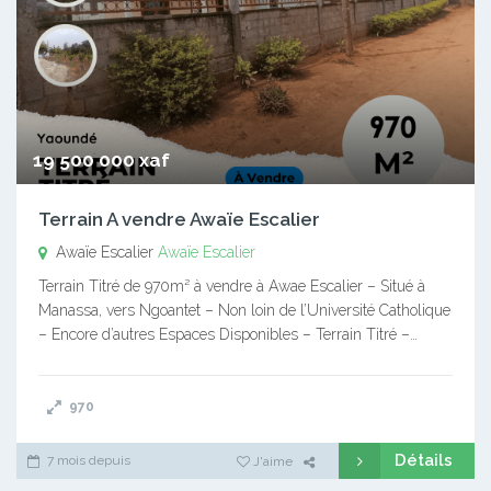
19 500 000 xaf
Terrain A vendre Awaïe Escalier
Awaïe Escalier
Awaïe Escalier
Terrain Titré de 970m² à vendre à Awae Escalier – Situé à
Manassa, vers Ngoantet – Non loin de l’Université Catholique
– Encore d’autres Espaces Disponibles – Terrain Titré –…
970
Détails
7 mois depuis
J'aime