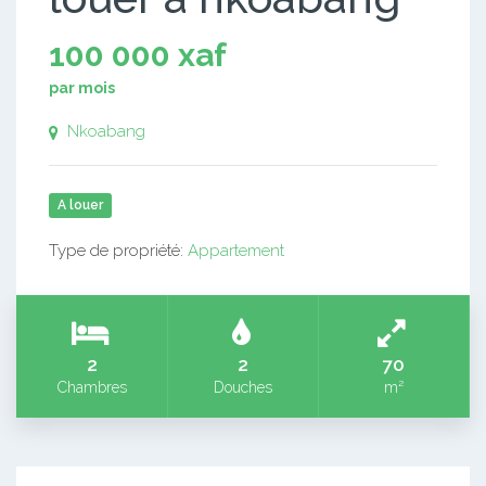
100 000 xaf
par mois
Nkoabang
A louer
Type de propriété:
Appartement
2
2
70
Chambres
Douches
m²