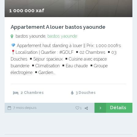
1 000 000 xaf
Appartement A louer bastos yaounde
bastos yaounde,
bastos yaounde
Appartement haut standing à louer || Prix: 1.000.000frs
Localisation | Quartier : #GOLF
02 Chambres
03
Douches
Séjour spacieux
Cuisine avec espace
buanderie
Climatisation
Eau chaude
Groupe
électrogène
Gardien…
2 Chambres
3 Douches
Détails
7 mois depuis
1