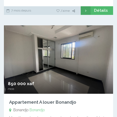
Détails
7 mois depuis
J'aime
850 000 xaf
mois
Appartement A louer Bonandjo
Bonandjo
Bonandjo