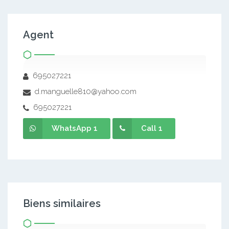
Agent
695027221
d.manguelle810@yahoo.com
695027221
WhatsApp 1
Call 1
Biens similaires