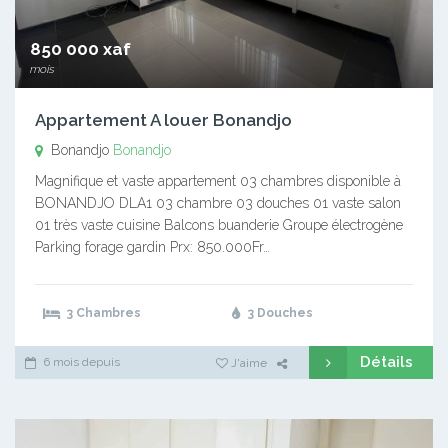
850 000 xaf
mois
Appartement A louer Bonandjo
Bonandjo
Bonandjo
Magnifique et vaste appartement 03 chambres disponible à
BONANDJO DLA1 03 chambre 03 douches 01 vaste salon
01 très vaste cuisine Balcons buanderie Groupe électrogène
Parking forage gardin Prx: 850.000Fr…
3 Chambres
3 Douches
Détails
6 mois depuis
J'aime