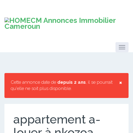
×
Cette annonce date de
depuis 2 ans
, il se pourrait
qu'elle ne soit plus disponible.
appartement a-
louer à nkozoa-