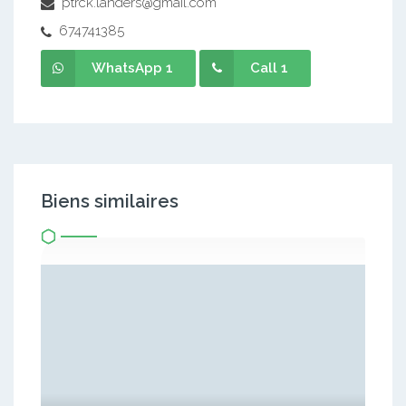
ptrck.landers@gmail.com
674741385
WhatsApp 1
Call 1
Biens similaires