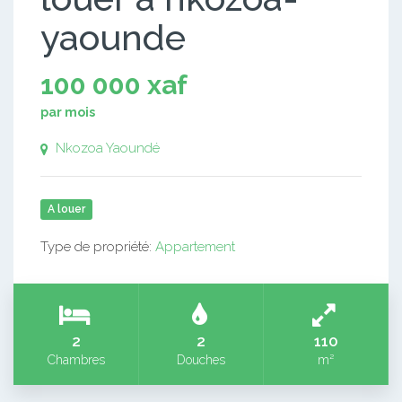
yaounde
100 000 xaf
par mois
Nkozoa Yaoundé
A louer
Type de propriété:
Appartement
2
2
110
Chambres
Douches
m²