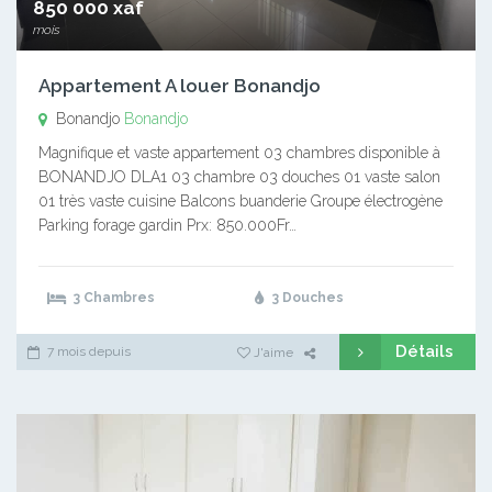
850 000 xaf
mois
Appartement A louer Bonandjo
Bonandjo
Bonandjo
Magnifique et vaste appartement 03 chambres disponible à
BONANDJO DLA1 03 chambre 03 douches 01 vaste salon
01 très vaste cuisine Balcons buanderie Groupe électrogène
Parking forage gardin Prx: 850.000Fr…
3 Chambres
3 Douches
Détails
7 mois depuis
J'aime