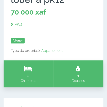
70 000 xaf
PK12
A louer
Type de propriété:
Appartement
2
1
Chambres
Douches