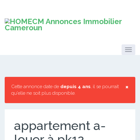
×
Cette annonce date de
depuis 4 ans
, il se pourrait
qu'elle ne soit plus disponible.
appartement a-
louer à pk12