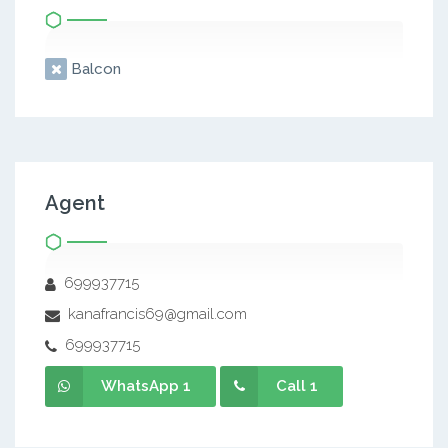
Balcon
Agent
699937715
kanafrancis69@gmail.com
699937715
WhatsApp 1
Call 1