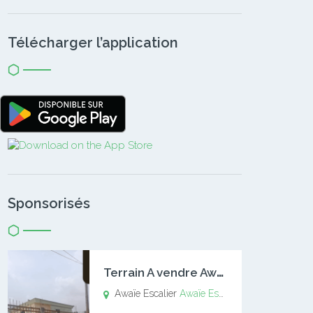
Télécharger l’application
Sponsorisés
T
errain A vendre Awaïe Escalier
Awaïe Escalier
Awaïe Escalier