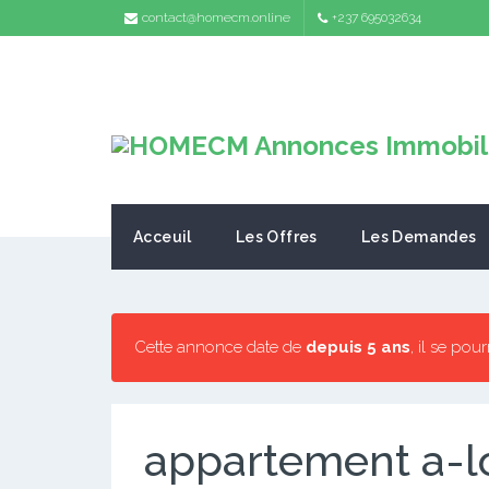
contact@homecm.online
+237 695032634
Acceuil
Les Offres
Les Demandes
Cette annonce date de
depuis 5 ans
, il se pou
appartement a-l