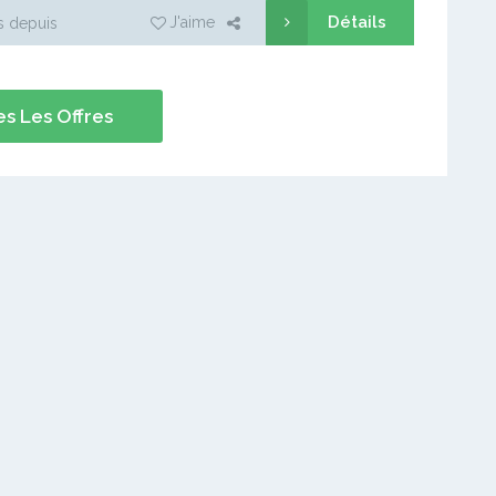
Détails
J'aime
s depuis
s Les Offres