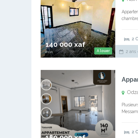
Appartem
chambres
10 000. 
2 
140 000 xaf
A louer
2 ans 
mois
Appa
Odz
Plusieur
Messamen
Magnifiq
2 
180 000 xaf