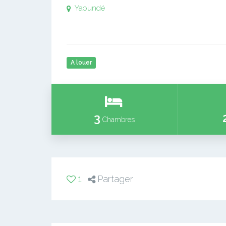
Yaoundé
A louer
3
Chambres
1
Partager