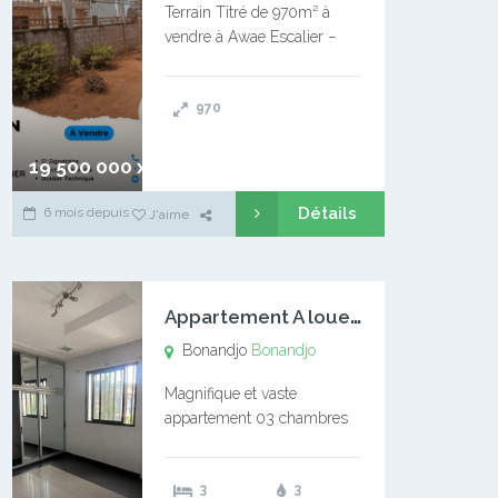
Terrain Titré de 970m² à
vendre à Awae Escalier –
Situé à Manassa, vers
Ngoantet – Non loin de
970
l’Université Catholique –
Encore d’autres Espaces
Disponibles – Terrain Titré –
19 500 000 xaf
…
Détails
6 mois depuis
J'aime
A
ppartement A louer Bonandjo
Bonandjo
Bonandjo
Magnifique et vaste
appartement 03 chambres
disponible à BONANDJO
DLA1 03 chambre 03
3
3
douches 01 vaste salon 01