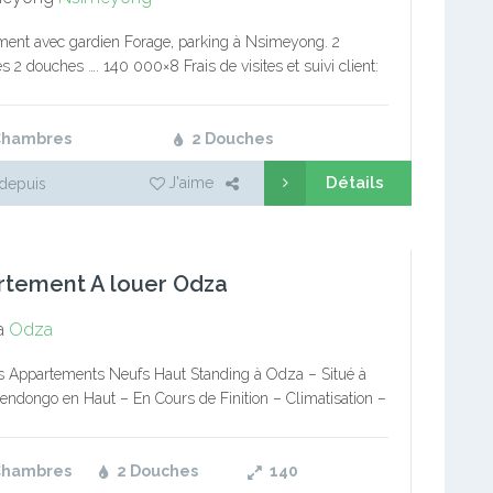
ent avec gardien Forage, parking à Nsimeyong. 2
 2 douches …. 140 000×8 Frais de visites et suivi client:
Commission: 1 mois de loyer Service immobilier pro…
Chambres
2 Douches
Détails
J'aime
depuis
rtement A louer Odza
a
Odza
s Appartements Neufs Haut Standing à Odza – Situé à
dongo en Haut – En Cours de Finition – Climatisation –
ue Salon Staffé avec Lustre – Balcon – Jolie…
Chambres
2 Douches
140