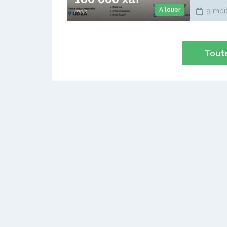
A louer
9 moi
mois
Toute