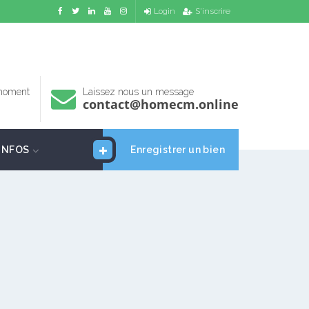
Login
S'inscrire
 moment
Laissez nous un message
contact@homecm.online
INFOS
Enregistrer un bien