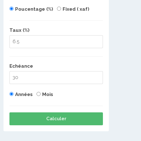
Poucentage (%)
Fixed ( xaf)
Taux (%)
Echéance
Années
Mois
Calculer