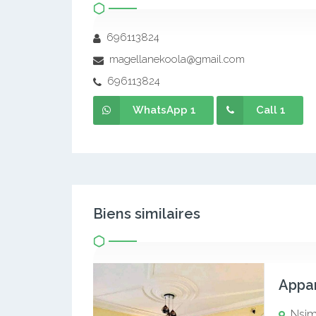
696113824
magellanekoola@gmail.com
696113824
WhatsApp 1
Call 1
Biens similaires
Appa
Nsi