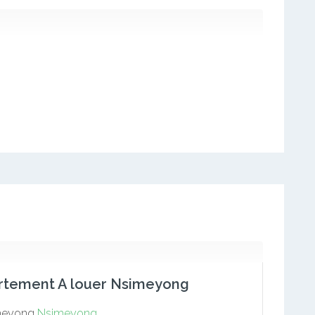
rtement A louer Nsimeyong
meyong
Nsimeyong