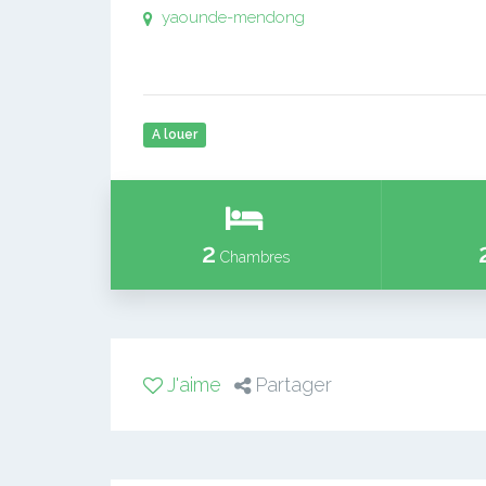
yaounde-mendong
A louer
2
Chambres
J'aime
Partager