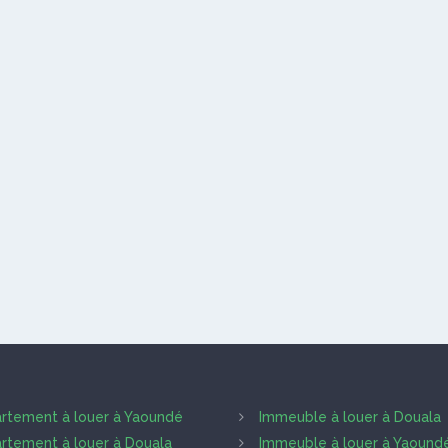
rtement à louer à Yaoundé
Immeuble à louer à Douala
rtement à louer à Douala
Immeuble à louer à Yaound