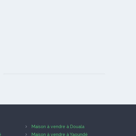
Maison à vendre à Douala
é
Maison à vendre à Yaoundé