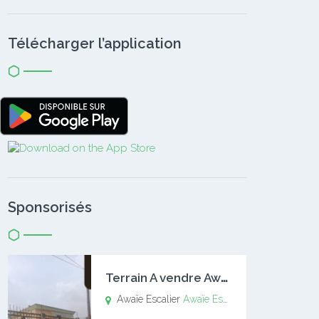
Télécharger l’application
Sponsorisés
T
errain A vendre Awaïe Escalier
Awaïe Escalier
Awaïe Escalier