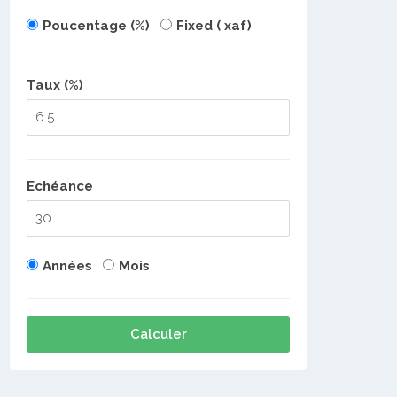
Poucentage (%)
Fixed ( xaf)
Taux (%)
Echéance
Années
Mois
Calculer