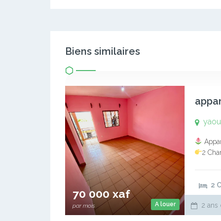
Biens similaires
yao
Appar
2 Cha
modern
Prépay
2 
70 000 xaf
A louer
2 ans 
par mois