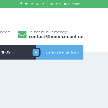
Login
S'inscrire
 moment
Laissez nous un message
contact@homecm.online
INFOS
Enregistrer un bien