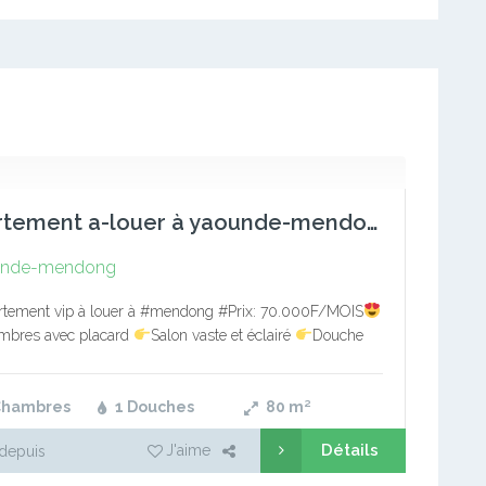
appartement a-louer à yaounde-mendong
unde-mendong
tement vip à louer à #mendong #Prix: 70.000F/MOIS
mbres avec placard
Salon vaste et éclairé
Douche
e
Cuisine avec rangement
Barrière
Parking
é
Forage
2 balcons
Buanderie…
Chambres
1 Douches
80
m²
Détails
J'aime
depuis