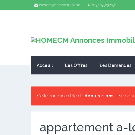
contact@homecm.online
+237 695032634
Acceuil
Les Offres
Les Demandes
Cette annonce date de
depuis 4 ans
, il se pou
appartement a-l