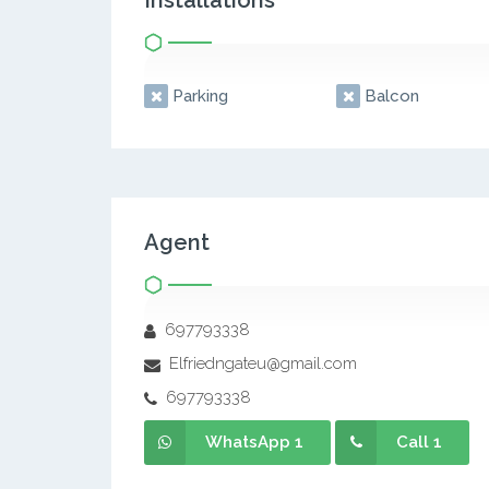
Installations
Parking
Balcon
Agent
697793338
Elfriedngateu@gmail.com
697793338
WhatsApp 1
Call 1