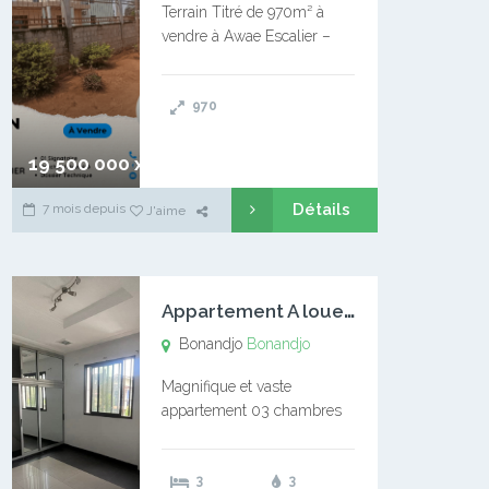
Terrain Titré de 970m² à
vendre à Awae Escalier –
Situé à Manassa, vers
Ngoantet – Non loin de
970
l’Université Catholique –
Encore d’autres Espaces
Disponibles – Terrain Titré –
19 500 000 xaf
…
Détails
7 mois depuis
J'aime
A
ppartement A louer Bonandjo
Bonandjo
Bonandjo
Magnifique et vaste
appartement 03 chambres
disponible à BONANDJO
DLA1 03 chambre 03
3
3
douches 01 vaste salon 01