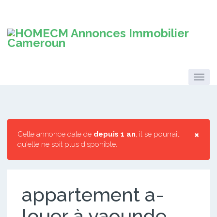
×
Cette annonce date de
depuis 1 an
, il se pourrait
qu'elle ne soit plus disponible.
appartement a-
louer à yaounde-