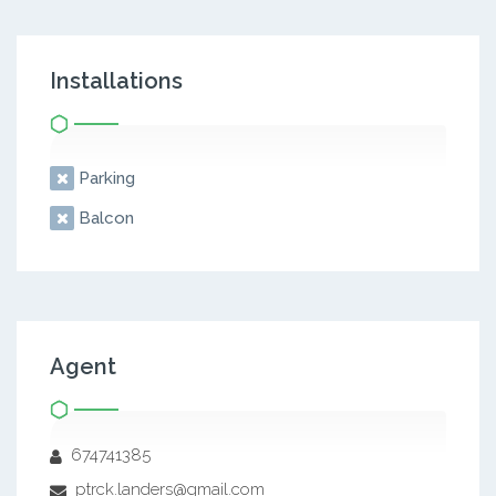
Installations
Parking
Balcon
Agent
674741385
ptrck.landers@gmail.com