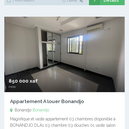
Détails
7 mois depuis
J'aime
850 000 xaf
mois
Appartement A louer Bonandjo
Bonandjo
Bonandjo
Magnifique et vaste appartement 03 chambres disponible à
BONANDJO DLA1 03 chambre 03 douches 01 vaste salon