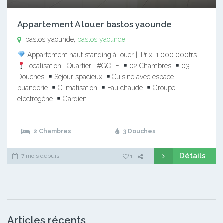
Appartement A louer bastos yaounde
bastos yaounde,
bastos yaounde
Appartement haut standing à louer || Prix: 1.000.000frs
Localisation | Quartier : #GOLF
02 Chambres
03
Douches
Séjour spacieux
Cuisine avec espace
buanderie
Climatisation
Eau chaude
Groupe
électrogène
Gardien…
2 Chambres
3 Douches
Détails
7 mois depuis
1
Articles récents