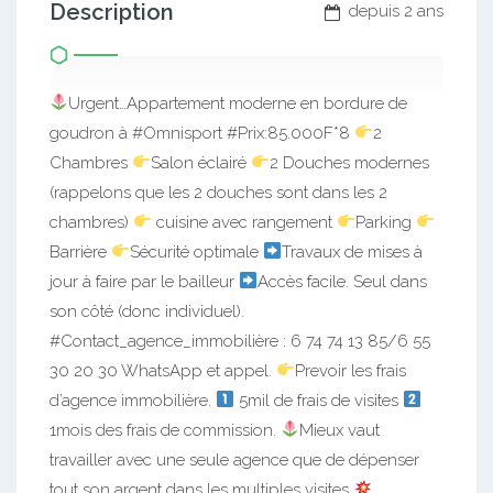
Description
depuis 2 ans
Urgent…Appartement moderne en bordure de
goudron à #Omnisport #Prix:85.000F*8
2
Chambres
Salon éclairé
2 Douches modernes
(rappelons que les 2 douches sont dans les 2
chambres)
cuisine avec rangement
Parking
Barrière
Sécurité optimale
Travaux de mises à
jour à faire par le bailleur
Accès facile. Seul dans
son côté (donc individuel).
#Contact_agence_immobilière : 6 74 74 13 85/6 55
30 20 30 WhatsApp et appel.
Prevoir les frais
d’agence immobilière.
5mil de frais de visites
1mois des frais de commission.
Mieux vaut
travailler avec une seule agence que de dépenser
tout son argent dans les multiples visites