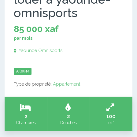
omnisports
85 000 xaf
par mois
Yaoundé Omnisports
A louer
Type de propriété:
Appartement
2
2
100
Chambres
Douches
m²