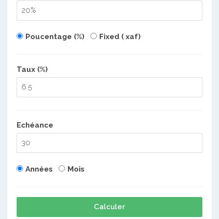
Poucentage (%)
Fixed ( xaf)
Taux (%)
Echéance
Années
Mois
Calculer