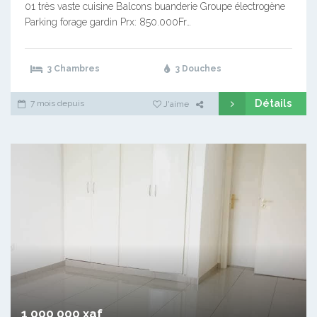
01 très vaste cuisine Balcons buanderie Groupe électrogène
Parking forage gardin Prx: 850.000Fr…
3 Chambres
3 Douches
Détails
7 mois depuis
J'aime
1 000 000 xaf