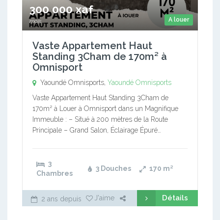
300 000 xaf
A louer
mois
Vaste Appartement Haut
Standing 3Cham de 170m² à
Omnisport
Yaoundé Omnisports,
Yaoundé Omnisports
Vaste Appartement Haut Standing 3Cham de
170m² à Louer à Omnisport dans un Magnifique
Immeuble : – Situé à 200 mètres de la Route
Principale – Grand Salon, Éclairage Épuré…
3
3 Douches
170
m²
Chambres
Détails
J'aime
2 ans depuis