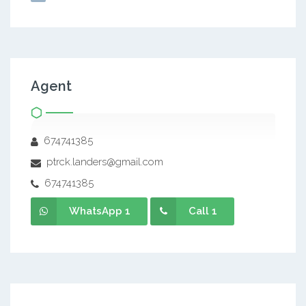
Agent
674741385
ptrck.landers@gmail.com
674741385
WhatsApp 1
Call 1