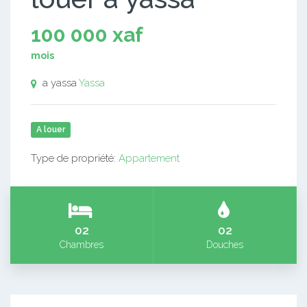
100 000 xaf
mois
a yassa
Yassa
A louer
Type de propriété:
Appartement
02
02
Chambres
Douches