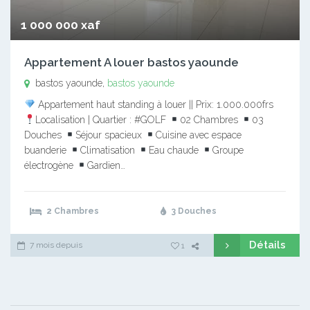
1 000 000 xaf
Appartement A louer bastos yaounde
bastos yaounde,
bastos yaounde
Appartement haut standing à louer || Prix: 1.000.000frs
Localisation | Quartier : #GOLF
02 Chambres
03
Douches
Séjour spacieux
Cuisine avec espace
buanderie
Climatisation
Eau chaude
Groupe
électrogène
Gardien…
2 Chambres
3 Douches
Détails
7 mois depuis
1