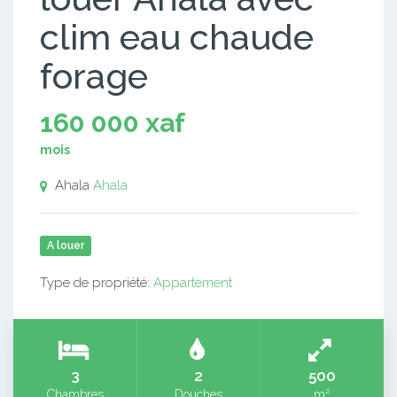
clim eau chaude
forage
160 000 xaf
mois
Ahala
Ahala
A louer
Type de propriété:
Appartement
3
2
500
Chambres
Douches
m²