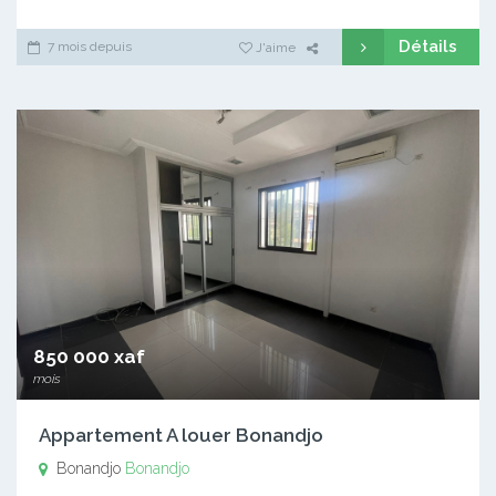
Détails
7 mois depuis
J'aime
850 000 xaf
mois
Appartement A louer Bonandjo
Bonandjo
Bonandjo