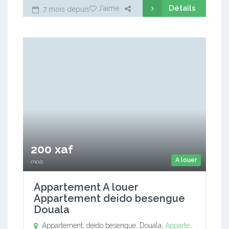
Détails
J'aime
7 mois depuis
200 xaf
A louer
mois
Appartement A louer
Appartement deido besengue
Douala
Appartement, deido besengue, Douala,
Appartement
,
deido