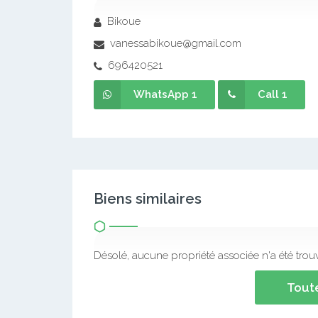
Bikoue
vanessabikoue@gmail.com
696420521
WhatsApp 1
Call 1
Biens similaires
Désolé, aucune propriété associée n'a été trou
Toute