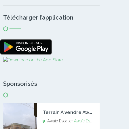
Télécharger l’application
Sponsorisés
T
errain A vendre Awaïe Escalier
Awaïe Escalier
Awaïe Escalier