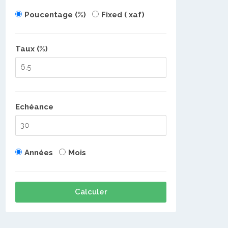
Poucentage (%)
Fixed ( xaf)
Taux (%)
Echéance
Années
Mois
Calculer