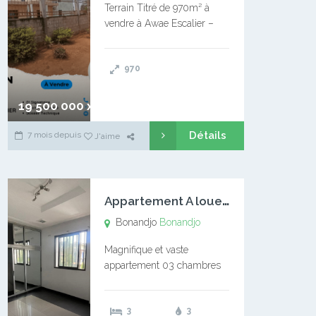
Terrain Titré de 970m² à
vendre à Awae Escalier –
Situé à Manassa, vers
Ngoantet – Non loin de
970
l’Université Catholique –
Encore d’autres Espaces
Disponibles – Terrain Titré –
19 500 000 xaf
…
Détails
7 mois depuis
J'aime
A
ppartement A louer Bonandjo
Bonandjo
Bonandjo
Magnifique et vaste
appartement 03 chambres
disponible à BONANDJO
DLA1 03 chambre 03
3
3
douches 01 vaste salon 01