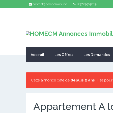
contact@homecm.online
+237 695032634
Acceuil
Les Offres
Les Demandes
Cette annonce date de
depuis 2 ans
, il se pou
Appartement A lo