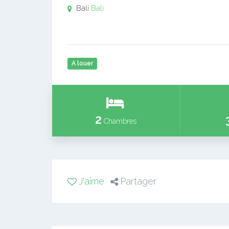
Bali
Bali
A louer
2
Chambres
J'aime
Partager