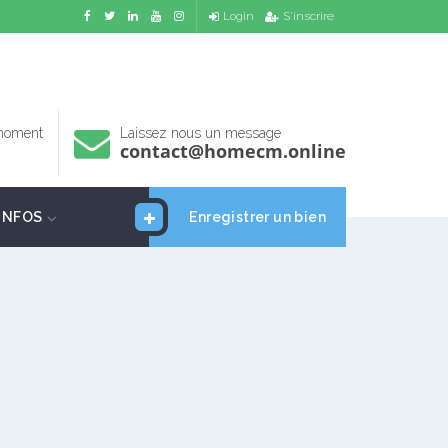
Login
S'inscrire
 moment
Laissez nous un message
contact@homecm.online
INFOS
Enregistrer un bien