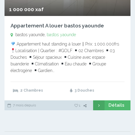
1 000 000 xaf
Appartement A louer bastos yaounde
bastos yaounde,
bastos yaounde
Appartement haut standing à louer || Prix: 1.000.000frs
Localisation | Quartier : #GOLF
02 Chambres
03
Douches
Séjour spacieux
Cuisine avec espace
buanderie
Climatisation
Eau chaude
Groupe
électrogène
Gardien…
2 Chambres
3 Douches
Détails
7 mois depuis
1