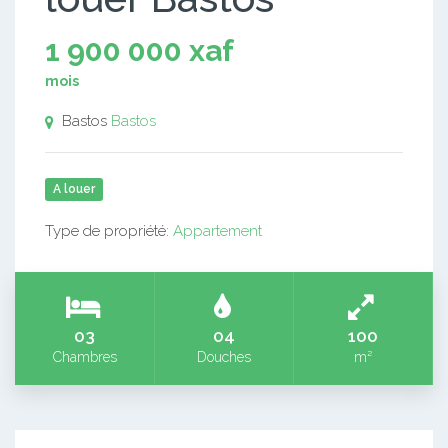
1 900 000 xaf
mois
Bastos
Bastos
A louer
Type de propriété:
Appartement
03
04
100
Chambres
Douches
m²