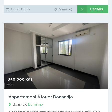
Détails
7 mois depuis
J'aime
850 000 xaf
mois
Appartement A louer Bonandjo
Bonandjo
Bonandjo