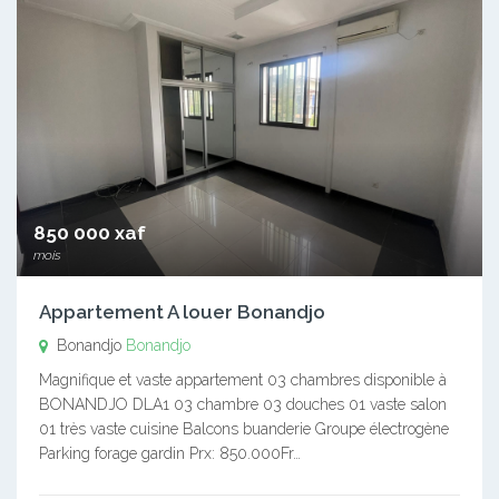
850 000 xaf
mois
Appartement A louer Bonandjo
Bonandjo
Bonandjo
Magnifique et vaste appartement 03 chambres disponible à
BONANDJO DLA1 03 chambre 03 douches 01 vaste salon
01 très vaste cuisine Balcons buanderie Groupe électrogène
Parking forage gardin Prx: 850.000Fr…