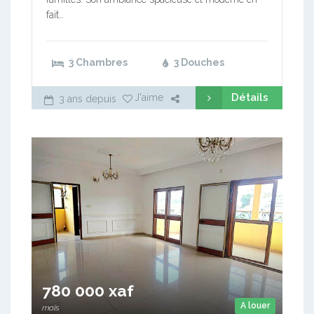
fait…
3 Chambres
3 Douches
Détails
J'aime
3 ans depuis
780 000 xaf
A louer
mois