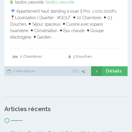
bastos yaounde,
bastos yaounde
Appartement haut standing à louer || Prix: 1.000.000frs
Localisation | Quartier : #GOLF
02 Chambres
03
Douches
Séjour spacieux
Cuisine avec espace
buanderie
Climatisation
Eau chaude
Groupe
électrogène
Gardien…
2 Chambres
3 Douches
Détails
7 mois depuis
1
Articles récents