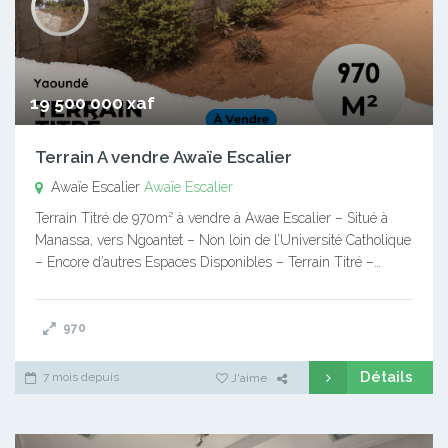
19 500 000 xaf
Terrain A vendre Awaïe Escalier
Awaïe Escalier
Awaïe Escalier
Terrain Titré de 970m² à vendre à Awae Escalier – Situé à
Manassa, vers Ngoantet – Non loin de l’Université Catholique
– Encore d’autres Espaces Disponibles – Terrain Titré –…
970
Détails
7 mois depuis
J'aime