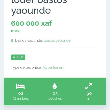
yaounde
600 000 xaf
mois
bastos yaounde,
bastos yaounde
A louer
Type de propriété:
Appartement
02
03
90
Chambres
Douches
m²