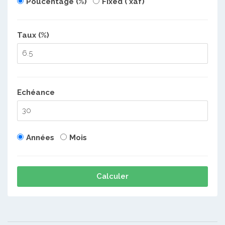
Poucentage (%)
Fixed ( xaf)
Taux (%)
Echéance
Années
Mois
Calculer