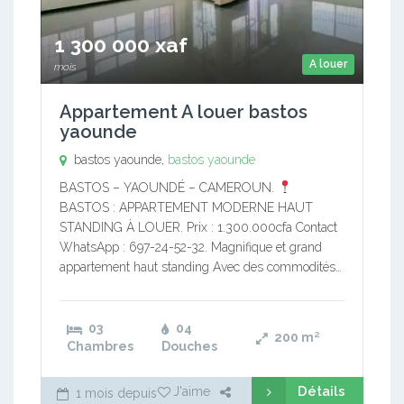
1 300 000 xaf
A louer
mois
Appartement A louer bastos
yaounde
bastos yaounde,
bastos yaounde
BASTOS – YAOUNDÉ – CAMEROUN.
BASTOS : APPARTEMENT MODERNE HAUT
STANDING À LOUER. Prix : 1.300.000cfa Contact
WhatsApp : 697-24-52-32. Magnifique et grand
appartement haut standing Avec des commodités…
03
04
200
m²
Chambres
Douches
Détails
J'aime
1 mois depuis