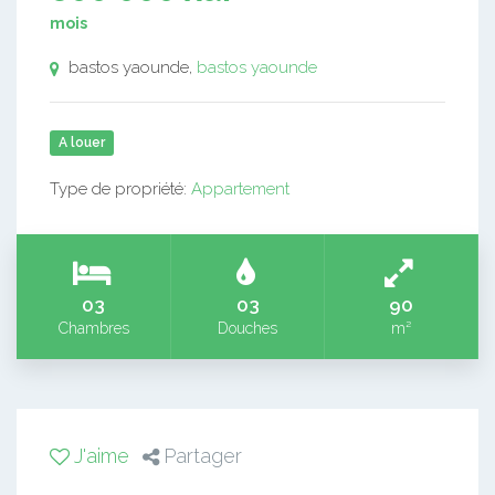
mois
bastos yaounde,
bastos yaounde
A louer
Type de propriété:
Appartement
03
03
90
Chambres
Douches
m²
J'aime
Partager