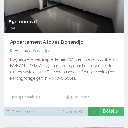
850 000 xaf
mois
Appartement A louer Bonandjo
Bonandjo
Bonandjo
Magnifique et vaste appartement 03 chambres disponible à
BONANDJO DLA1 03 chambre 03 douches 01 vaste salon
01 très vaste cuisine Balcons buanderie Groupe électrogène
Parking forage gardin Prx: 850.000Fr…
3 Chambres
3 Douches
Détails
7 mois depuis
J'aime