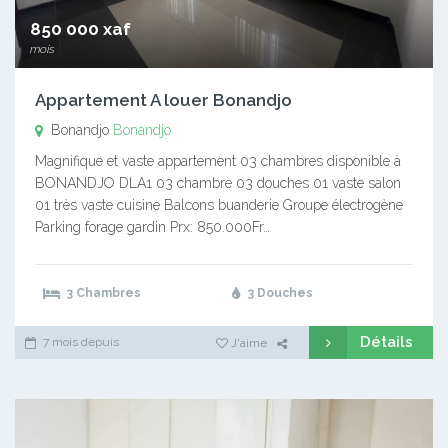
850 000 xaf
mois
Appartement A louer Bonandjo
Bonandjo
Bonandjo
Magnifique et vaste appartement 03 chambres disponible à
BONANDJO DLA1 03 chambre 03 douches 01 vaste salon
01 très vaste cuisine Balcons buanderie Groupe électrogène
Parking forage gardin Prx: 850.000Fr…
3 Chambres
3 Douches
Détails
7 mois depuis
J'aime