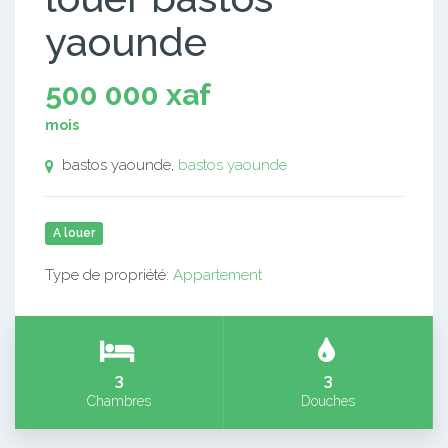
yaounde
500 000 xaf
mois
bastos yaounde,
bastos yaounde
A louer
Type de propriété:
Appartement
3
3
Chambres
Douches