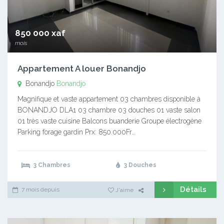
850 000 xaf
mois
Appartement A louer Bonandjo
Bonandjo
Bonandjo
Magnifique et vaste appartement 03 chambres disponible à
BONANDJO DLA1 03 chambre 03 douches 01 vaste salon
01 très vaste cuisine Balcons buanderie Groupe électrogène
Parking forage gardin Prx: 850.000Fr…
3 Chambres
3 Douches
Détails
7 mois depuis
J'aime