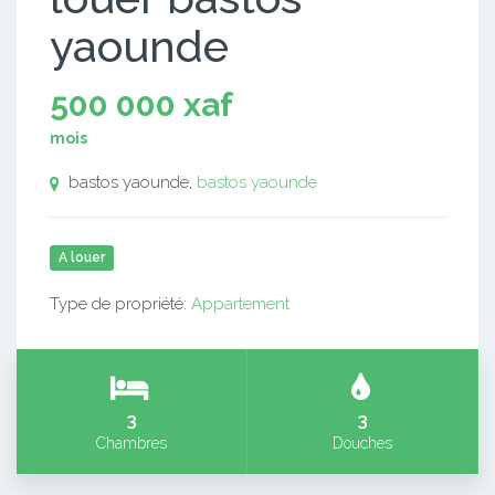
yaounde
500 000 xaf
mois
bastos yaounde,
bastos yaounde
A louer
Type de propriété:
Appartement
3
3
Chambres
Douches