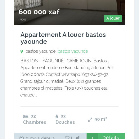
600 000 xaf
A louer
mois
Appartement A louer bastos
yaounde
bastos yaounde,
bastos yaounde
BASTOS – YAOUNDÉ -CAMEROUN. Bastos :
Appartement moderne Bon standing à louer. Prix
:600.000cfa Contact whatsapp :697-24-52-32
Grand séjour climatisé, Deux (02) grandes
chambres climatisées, Trois (03) douches eau
chaude,…
02
03
90
m²
Chambres
Douches
Détails
1
9 mois depuis