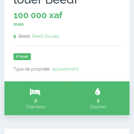
100 000 xaf
mois
Beedi,
Beedi
Douala
A louer
Type de propriété:
Appartement
2
2
Chambres
Douches