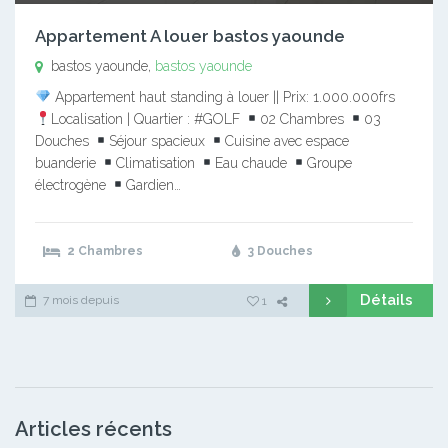
Appartement A louer bastos yaounde
bastos yaounde,
bastos yaounde
Appartement haut standing à louer || Prix: 1.000.000frs
Localisation | Quartier : #GOLF
02 Chambres
03
Douches
Séjour spacieux
Cuisine avec espace
buanderie
Climatisation
Eau chaude
Groupe
électrogène
Gardien…
2 Chambres
3 Douches
Détails
7 mois depuis
1
Articles récents