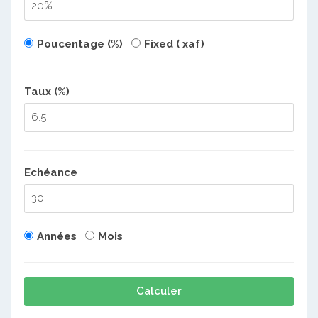
Poucentage (%)
Fixed ( xaf)
Taux (%)
Echéance
Années
Mois
Calculer