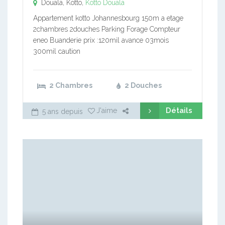
Douala, Kotto,
Kotto
Douala
Appartement kotto Johannesbourg 150m a etage
2chambres 2douches Parking Forage Compteur
eneo Buanderie prix :120mil avance 03mois
300mil caution
2 Chambres
2 Douches
Détails
J'aime
5 ans depuis