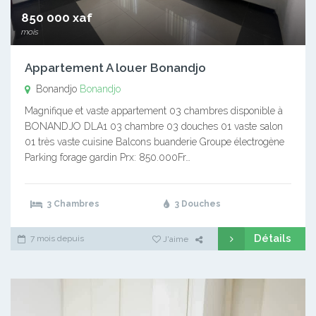
850 000 xaf
mois
Appartement A louer Bonandjo
Bonandjo
Bonandjo
Magnifique et vaste appartement 03 chambres disponible à
BONANDJO DLA1 03 chambre 03 douches 01 vaste salon
01 très vaste cuisine Balcons buanderie Groupe électrogène
Parking forage gardin Prx: 850.000Fr…
3 Chambres
3 Douches
Détails
7 mois depuis
J'aime