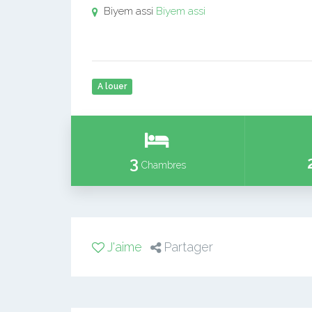
Biyem assi
Biyem assi
A louer
3
Chambres
J'aime
Partager