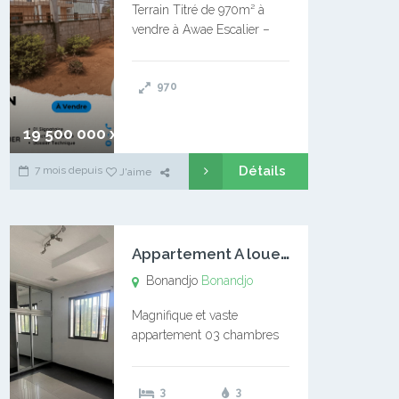
Terrain Titré de 970m² à
vendre à Awae Escalier –
Situé à Manassa, vers
Ngoantet – Non loin de
970
l’Université Catholique –
Encore d’autres Espaces
Disponibles – Terrain Titré –
19 500 000 xaf
…
Détails
7 mois depuis
J'aime
A
ppartement A louer Bonandjo
Bonandjo
Bonandjo
Magnifique et vaste
appartement 03 chambres
disponible à BONANDJO
DLA1 03 chambre 03
3
3
douches 01 vaste salon 01