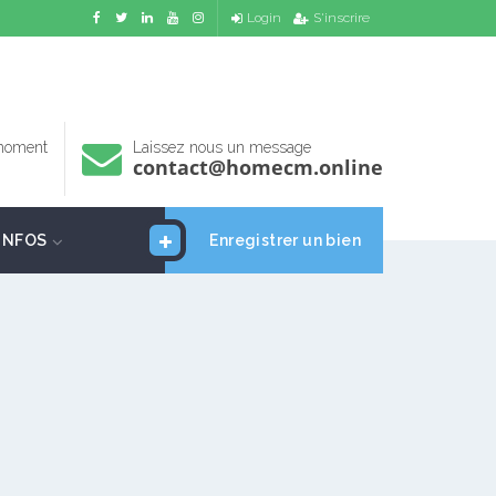
Login
S'inscrire
 moment
Laissez nous un message
contact@homecm.online
INFOS
Enregistrer un bien