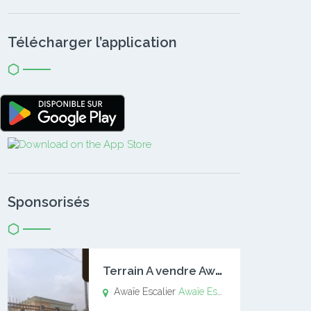
Télécharger l’application
Sponsorisés
T
errain A vendre Awaïe Escalier
Awaïe Escalier
Awaïe Escalier