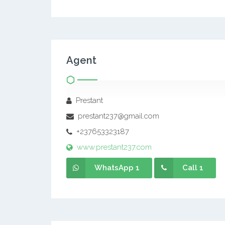
– Site Web : https://www.prestant237.com
– Email : prestant237@gmail.com
Agent
Prestant
prestant237@gmail.com
+237653323187
www.prestant237.com
WhatsApp 1
Call 1