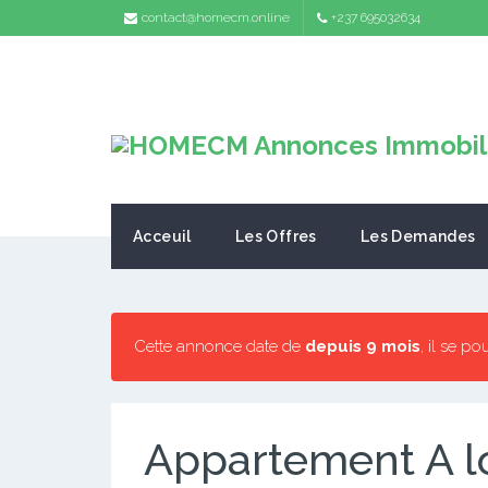
contact@homecm.online
+237 695032634
Acceuil
Les Offres
Les Demandes
Cette annonce date de
depuis 9 mois
, il se po
Appartement A l