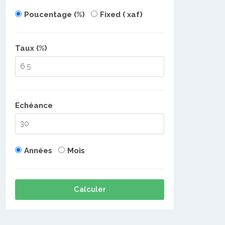
Poucentage (%)
Fixed ( xaf)
Taux (%)
Echéance
Années
Mois
Calculer