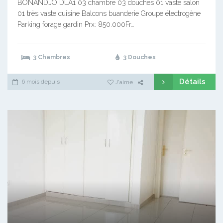
BONANDJO DLA1 03 chambre 03 douches 01 vaste salon
01 très vaste cuisine Balcons buanderie Groupe électrogène
Parking forage gardin Prx: 850.000Fr…
3 Chambres
3 Douches
Détails
6 mois depuis
J'aime