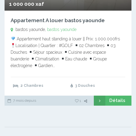
1 000 000 xaf
Appartement A louer bastos yaounde
bastos yaounde,
bastos yaounde
Appartement haut standing à louer || Prix: 1.000.000frs
Localisation | Quartier : #GOLF
02 Chambres
03
Douches
Séjour spacieux
Cuisine avec espace
buanderie
Climatisation
Eau chaude
Groupe
électrogène
Gardien…
2 Chambres
3 Douches
Détails
7 mois depuis
1