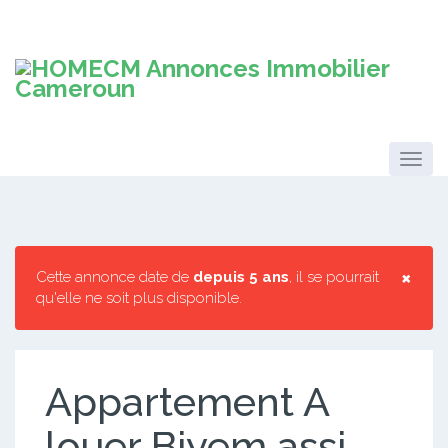
×
Cette annonce date de
depuis 5 ans
, il se pourrait
qu'elle ne soit plus disponible.
Appartement A
louer Biyem assi