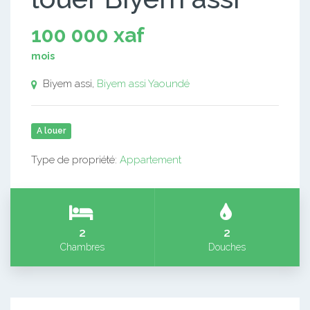
100 000 xaf
mois
Biyem assi,
Biyem assi
Yaoundé
A louer
Type de propriété:
Appartement
2
2
Chambres
Douches