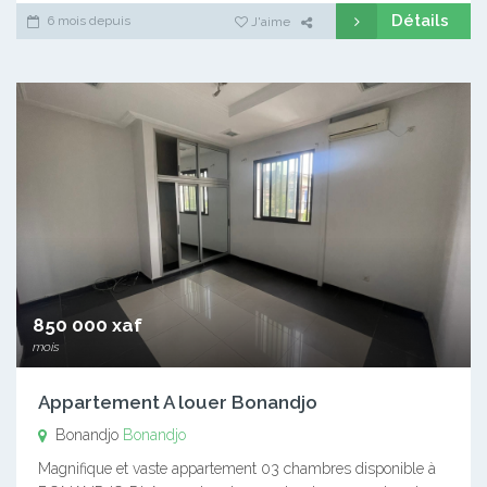
Détails
6 mois depuis
J'aime
850 000 xaf
mois
Appartement A louer Bonandjo
Bonandjo
Bonandjo
Magnifique et vaste appartement 03 chambres disponible à