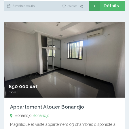
Détails
6 mois depuis
J'aime
850 000 xaf
mois
Appartement A louer Bonandjo
Bonandjo
Bonandjo
Magnifique et vaste appartement 03 chambres disponible à