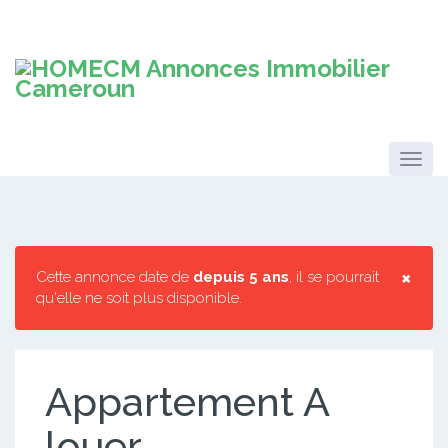
×
Cette annonce date de
depuis 5 ans
, il se pourrait
qu'elle ne soit plus disponible.
Appartement A
louer