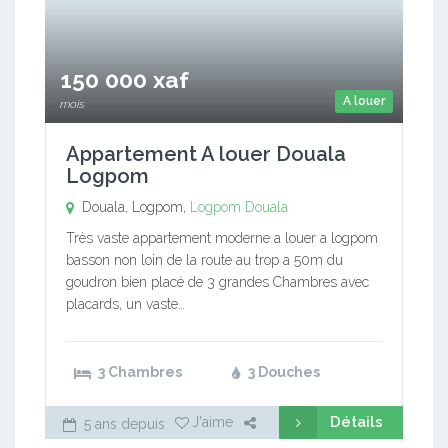
150 000 xaf
A louer
mois
Appartement A louer Douala
Logpom
Douala, Logpom,
Logpom
Douala
Très vaste appartement moderne a louer a logpom
basson non loin de la route au trop a 50m du
goudron bien placé de 3 grandes Chambres avec
placards, un vaste…
3 Chambres
3 Douches
Détails
J'aime
5 ans depuis