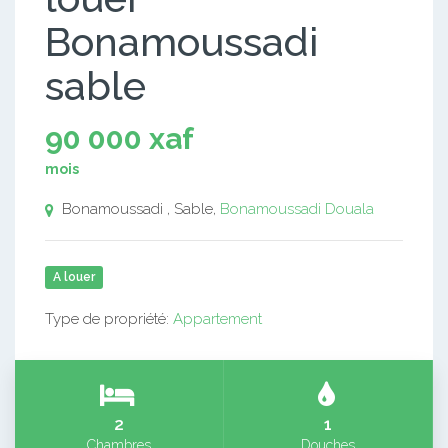
Bonamoussadi
sable
90 000 xaf
mois
Bonamoussadi , Sable,
Bonamoussadi
Douala
A louer
Type de propriété:
Appartement
2
1
Chambres
Douches