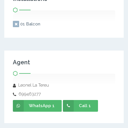
01 Balcon
Agent
Leonel La Tereu
699463277
WhatsApp 1
Call 1