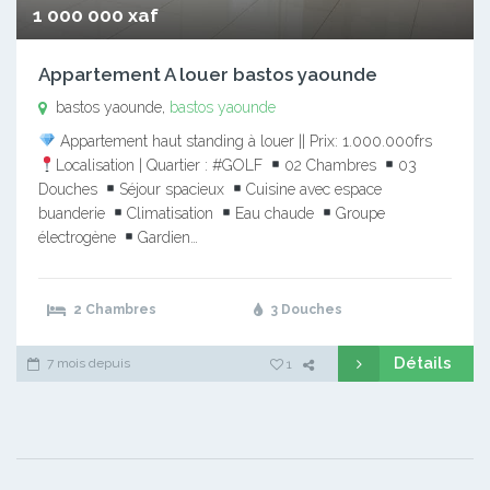
1 000 000 xaf
Appartement A louer bastos yaounde
bastos yaounde,
bastos yaounde
Appartement haut standing à louer || Prix: 1.000.000frs
Localisation | Quartier : #GOLF
02 Chambres
03
Douches
Séjour spacieux
Cuisine avec espace
buanderie
Climatisation
Eau chaude
Groupe
électrogène
Gardien…
2 Chambres
3 Douches
Détails
7 mois depuis
1