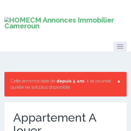
×
Cette annonce date de
depuis 5 ans
, il se pourrait
qu'elle ne soit plus disponible.
Appartement A
louer