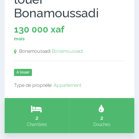
Bonamoussadi
130 000 xaf
mois
Bonamoussadi
Bonamoussadi
A louer
Type de propriété:
Appartement
2
2
Chambres
Douches