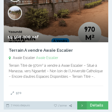
19 500 000 xaf
Terrain A vendre Awaïe Escalier
Awaïe Escalier
Awaïe Escalier
Terrain Titré de 970m² à vendre à Awae Escalier – Situé à
Manassa, vers Ngoantet – Non loin de l’Université Catholique
– Encore d’autres Espaces Disponibles – Terrain Titré –…
970
Détails
7 mois depuis
J'aime