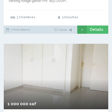
Parking forage gardin Prx: 850.000Fr…
3 Chambres
3 Douches
Détails
7 mois depuis
J'aime
1 000 000 xaf