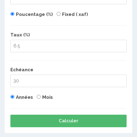
Poucentage (%)
Fixed ( xaf)
Taux (%)
Echéance
Années
Mois
Calculer