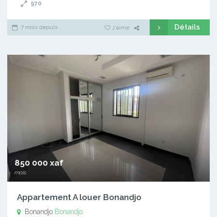
970
Détails
7 mois depuis
J'aime
850 000 xaf
mois
Appartement A louer Bonandjo
Bonandjo
Bonandjo