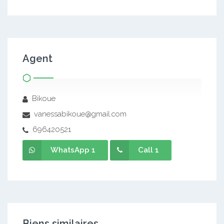
Agent
Bikoue
vanessabikoue@gmail.com
696420521
WhatsApp 1
Call 1
Biens similaires