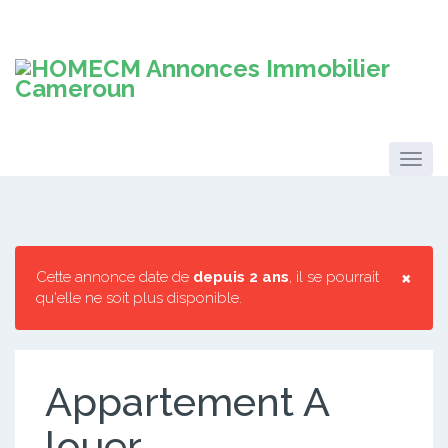
×
Cette annonce date de
depuis 2 ans
, il se pourrait
qu'elle ne soit plus disponible.
Appartement A
louer