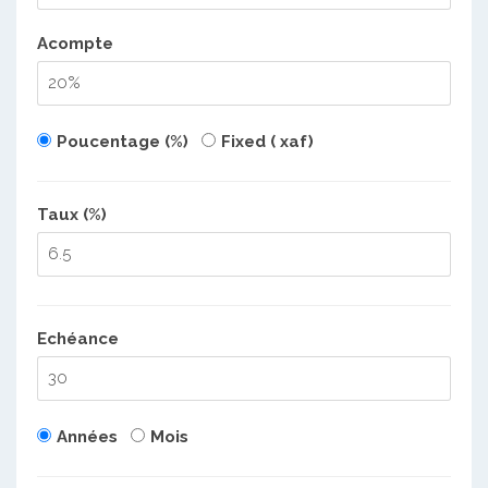
Acompte
Poucentage (%)
Fixed ( xaf)
Taux (%)
Echéance
Années
Mois