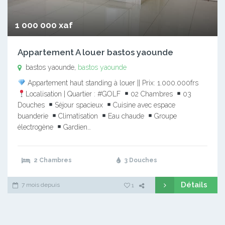
1 000 000 xaf
Appartement A louer bastos yaounde
bastos yaounde,
bastos yaounde
Appartement haut standing à louer || Prix: 1.000.000frs
Localisation | Quartier : #GOLF
02 Chambres
03
Douches
Séjour spacieux
Cuisine avec espace
buanderie
Climatisation
Eau chaude
Groupe
électrogène
Gardien…
2 Chambres
3 Douches
Détails
7 mois depuis
1