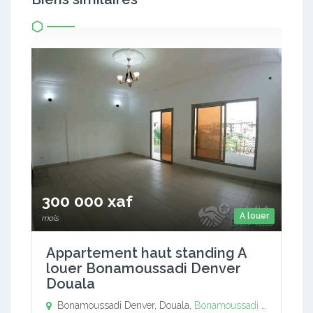
300 000 xaf
A louer
mois
Appartement haut standing A
louer Bonamoussadi Denver
Douala
Bonamoussadi Denver, Douala,
Bonamoussadi Denver
,
Dou