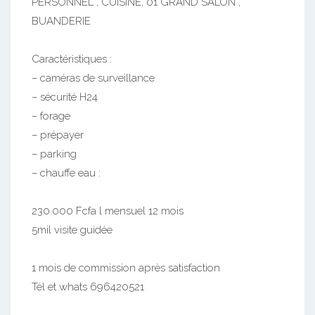
PERSONNEL , CUISINE, 01 GRAND SALON ,
BUANDERIE
Caractéristiques :
– caméras de surveillance
– sécurité H24
– forage
– prépayer
– parking
– chauffe eau :
230.000 Fcfa l mensuel 12 mois
5mil visite guidée
1 mois de commission après satisfaction
Tél et whats 696420521