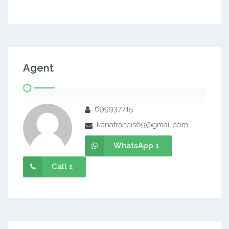
Agent
699937715
kanafrancis69@gmail.com
WhatsApp 1
Call 1