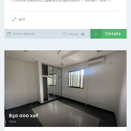
970
Détails
7 mois depuis
J'aime
850 000 xaf
mois