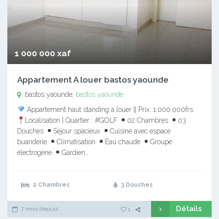
1 000 000 xaf
Appartement A louer bastos yaounde
bastos yaounde,
bastos yaounde
Appartement haut standing à louer || Prix: 1.000.000frs
Localisation | Quartier : #GOLF
02 Chambres
03
Douches
Séjour spacieux
Cuisine avec espace
buanderie
Climatisation
Eau chaude
Groupe
électrogène
Gardien…
2 Chambres
3 Douches
Détails
7 mois depuis
1