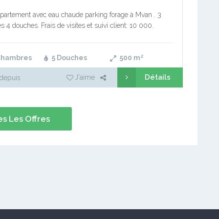
partement avec eau chaude parking forage à Mvan . 3
 4 douches. Frais de visites et suivi client: 10 000.
on: 1 mois de loyer. Service immobilier pro…
Chambres
5 Douches
500
m²
Détails
J'aime
depuis
s Les Offres