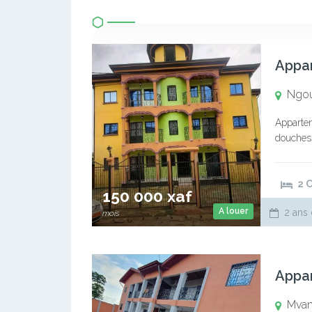
Ngo
Appartem
douches .
000. Com
2 
150 000 xaf
A louer
2 ans 
mois
Mva