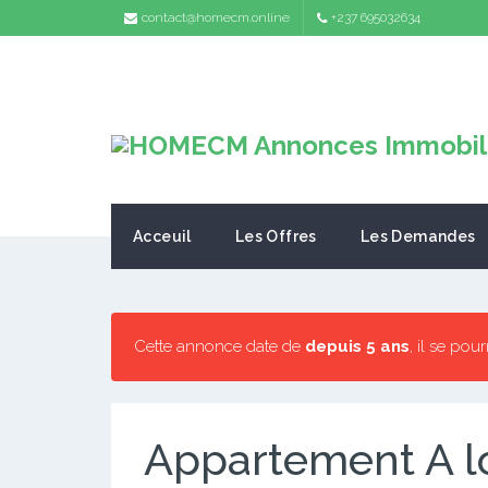
contact@homecm.online
+237 695032634
Acceuil
Les Offres
Les Demandes
Cette annonce date de
depuis 5 ans
, il se pou
Appartement A 