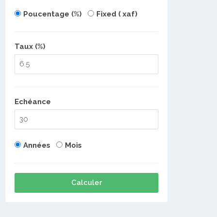
Poucentage (%)
Fixed ( xaf)
Taux (%)
Echéance
Années
Mois
Calculer