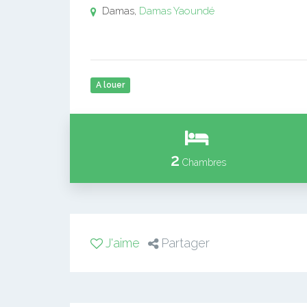
Damas,
Damas
Yaoundé
A louer
2
Chambres
J'aime
Partager