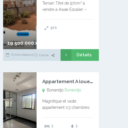
Terrain Titré de 970m² à
vendre à Awae Escalier –
Situé à Manassa, vers
Ngoantet – Non loin de
970
l’Université Catholique –
Encore d’autres Espaces
Disponibles – Terrain Titré –
19 500 000 xaf
…
Détails
6 mois depuis
J'aime
A
ppartement A louer Bonandjo
Bonandjo
Bonandjo
Magnifique et vaste
appartement 03 chambres
disponible à BONANDJO
DLA1 03 chambre 03
3
3
douches 01 vaste salon 01