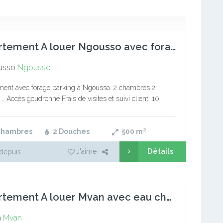
Appartement A louer Ngousso avec forage parking
usso
Ngousso
ent avec forage parking à Ngousso. 2 chambres 2
. Accès goudronné Frais de visites et suivi client: 10
mission: 1 mois de loyer Service immobilier pro La…
Chambres
2 Douches
500
m²
Détails
J'aime
depuis
Appartement A louer Mvan avec eau chaude forage parking
n
Mvan