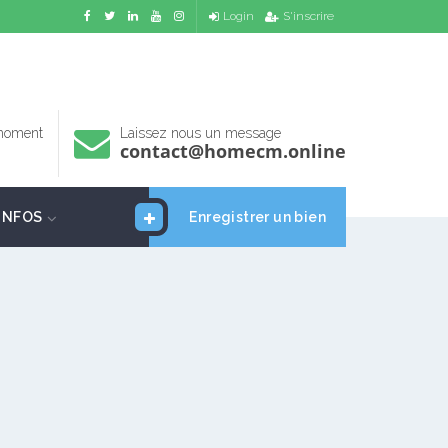
Login
S'inscrire
 moment
Laissez nous un message
contact@homecm.online
INFOS
Enregistrer un bien