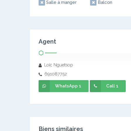
Salle à manger
Balcon
Agent
Loïc Nguetsop
691087752
WhatsApp 1
Call 1
Biens similaires