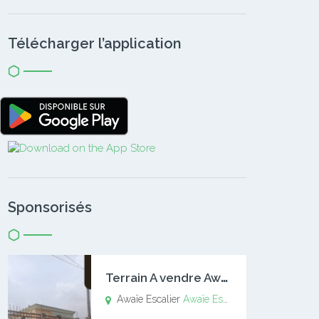
Télécharger l’application
Sponsorisés
T
errain A vendre Awaïe Escalier
Awaïe Escalier
Awaïe Escalier