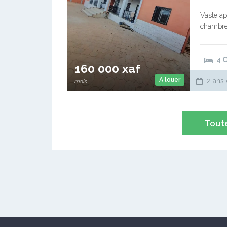
Vaste ap
chambres
Commissi
4 
160 000 xaf
A louer
2 ans 
mois
Toute