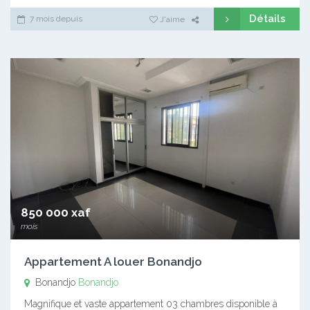
Détails
7 mois depuis
J'aime
850 000 xaf
mois
Appartement A louer Bonandjo
Bonandjo
Bonandjo
Magnifique et vaste appartement 03 chambres disponible à