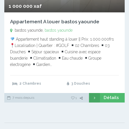
1 000 000 xaf
Appartement A louer bastos yaounde
bastos yaounde,
bastos yaounde
Appartement haut standing à louer || Prix: 1.000.000frs
Localisation | Quartier : #GOLF
02 Chambres
03
Douches
Séjour spacieux
Cuisine avec espace
buanderie
Climatisation
Eau chaude
Groupe
électrogène
Gardien…
2 Chambres
3 Douches
Détails
7 mois depuis
1