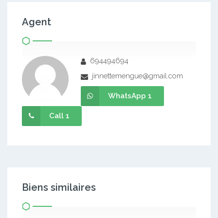
Agent
694494694
jinnettemengue@gmail.com
WhatsApp 1
Call 1
Biens similaires