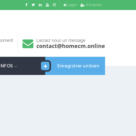
Login
S'inscrire
 moment
Laissez nous un message
contact@homecm.online
INFOS
Enregistrer un bien