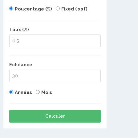
Poucentage (%)
Fixed ( xaf)
Taux (%)
Echéance
Années
Mois
Calculer