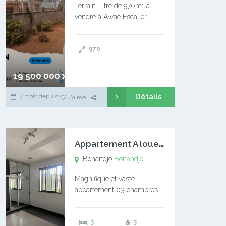
Terrain Titré de 970m² à
vendre à Awae Escalier –
Situé à Manassa, vers
Ngoantet – Non loin de
970
l’Université Catholique –
Encore d’autres Espaces
Disponibles – Terrain Titré –
19 500 000 xaf
…
Détails
7 mois depuis
J'aime
A
ppartement A louer Bonandjo
Bonandjo
Bonandjo
Magnifique et vaste
appartement 03 chambres
disponible à BONANDJO
DLA1 03 chambre 03
3
3
douches 01 vaste salon 01