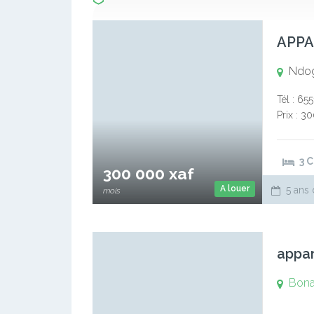
Ndo
Tél : 65
Prix : 3
Ndogbong
3 
300 000 xaf
A louer
5 ans 
mois
appa
Bona