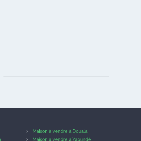
Maison à vendre à Douala
é
Maison à vendre à Yaoundé