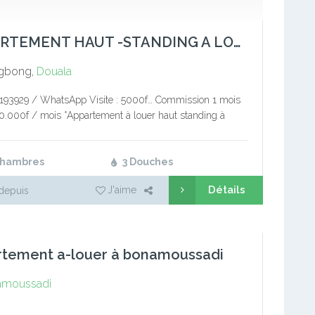
APPARTEMENT HAUT -STANDING A LOUER
gbong,
Douala
5193929 / WhatsApp Visite : 5000f… Commission 1 mois
00.000f / mois *Appartement à louer haut standing à
 , à 200 m de la route…
Chambres
3 Douches
Détails
J'aime
depuis
rtement a-louer à bonamoussadi
moussadi