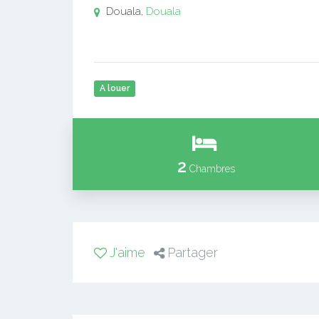
Douala,
Douala
A louer
2
Chambres
J'aime
Partager