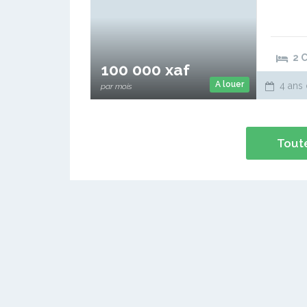
2 
100 000 xaf
A louer
4 ans 
par mois
Toute