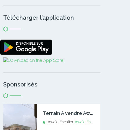
Télécharger l’application
Sponsorisés
T
errain A vendre Awaïe Escalier
Awaïe Escalier
Awaïe Escalier