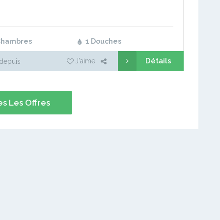
Chambres
1 Douches
Détails
J'aime
depuis
s Les Offres