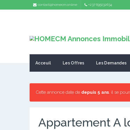
contact@homecm.online
+237 695032634
Acceuil
Les Offres
Les Demandes
Cette annonce date de
depuis 5 ans
, il se pou
Appartement A l