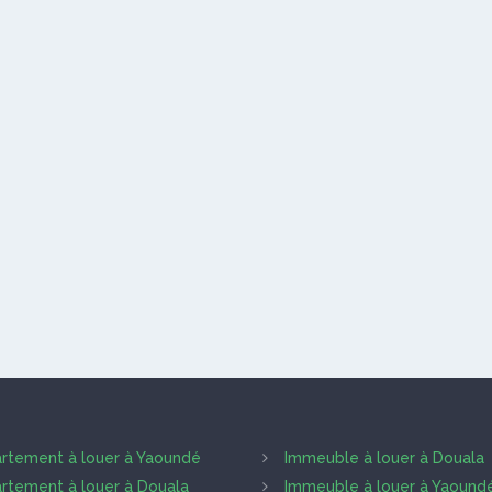
rtement à louer à Yaoundé
Immeuble à louer à Douala
rtement à louer à Douala
Immeuble à louer à Yaound