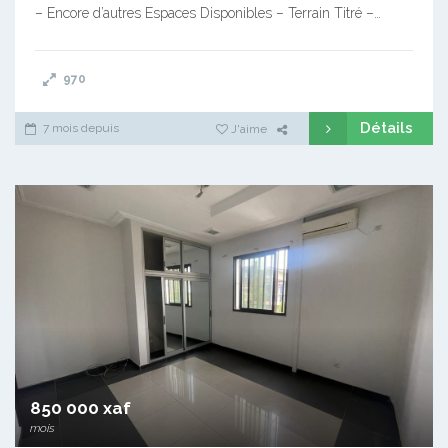
– Encore d’autres Espaces Disponibles – Terrain Titré –…
970
Détails
7 mois depuis
J'aime
850 000 xaf
mois