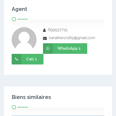
Agent
699937715
kanafrancis69@gmail.com
WhatsApp 1
Call 1
Biens similaires