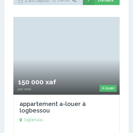
Détails
J'aime
4 ans depuis
150 000 xaf
A louer
par mois
appartement a-louer à
logbessou
logbessou