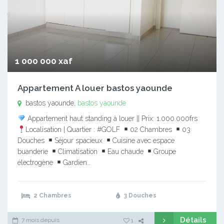
1 000 000 xaf
Appartement A louer bastos yaounde
bastos yaounde,
bastos yaounde
Appartement haut standing à louer || Prix: 1.000.000frs
Localisation | Quartier : #GOLF
02 Chambres
03
Douches
Séjour spacieux
Cuisine avec espace
buanderie
Climatisation
Eau chaude
Groupe
électrogène
Gardien…
2 Chambres
3 Douches
Détails
7 mois depuis
1