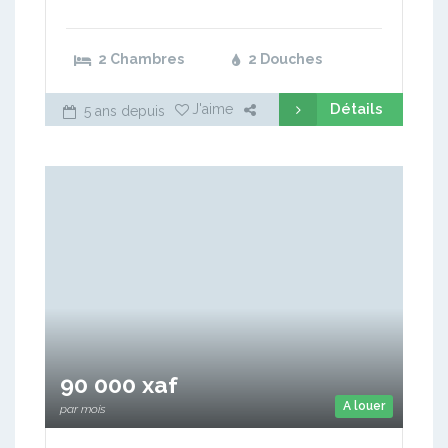
2 Chambres
2 Douches
Détails
J'aime
5 ans depuis
90 000 xaf
A louer
par mois