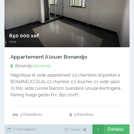
850 000 xaf
mois
Appartement A louer Bonandjo
Bonandjo
Bonandjo
Magnifique et vaste appartement 03 chambres disponible à
BONANDJO DLA1 03 chambre 03 douches 01 vaste salon
01 très vaste cuisine Balcons buanderie Groupe électrogène
Parking forage gardin Prx: 850.000Fr…
3 Chambres
3 Douches
Détails
7 mois depuis
J'aime