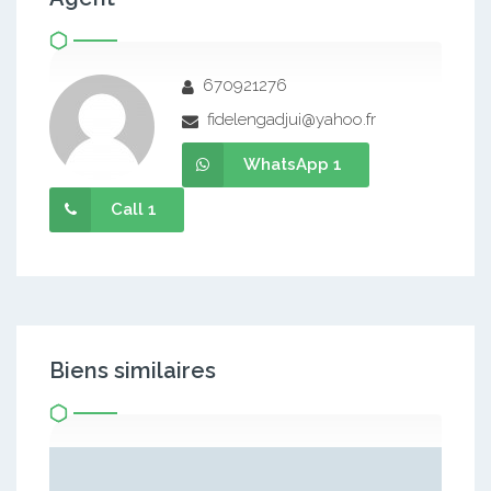
670921276
fidelengadjui@yahoo.fr
WhatsApp 1
Call 1
Biens similaires