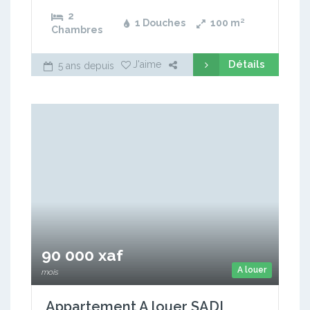
2
1 Douches
100
m²
Chambres
Détails
J'aime
5 ans depuis
90 000 xaf
A louer
mois
Appartement A louer SADI