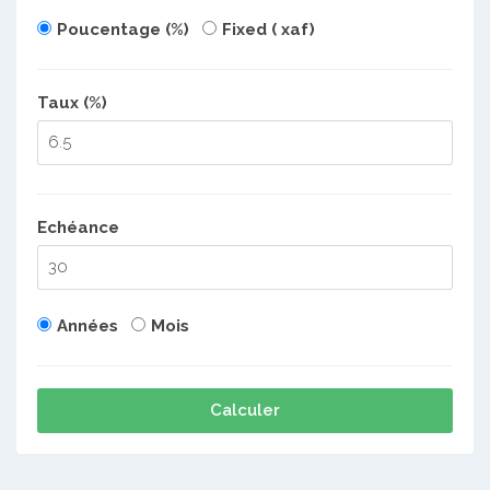
Poucentage (%)
Fixed ( xaf)
Taux (%)
Echéance
Années
Mois
Calculer