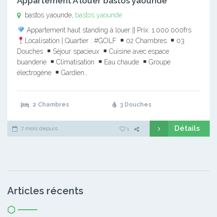
Appartement A louer bastos yaounde
bastos yaounde,
bastos yaounde
Appartement haut standing à louer || Prix: 1.000.000frs
Localisation | Quartier : #GOLF
02 Chambres
03
Douches
Séjour spacieux
Cuisine avec espace
buanderie
Climatisation
Eau chaude
Groupe
électrogène
Gardien…
2 Chambres
3 Douches
Détails
7 mois depuis
1
Articles récents