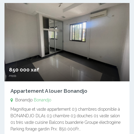
850 000 xaf
mois
Appartement A louer Bonandjo
Bonandjo
Bonandjo
Magnifique et vaste appartement 03 chambres disponible à
BONANDJO DLA1 03 chambre 03 douches 01 vaste salon
01 très vaste cuisine Balcons buanderie Groupe électrogène
Parking forage gardin Prx: 850.000Fr…