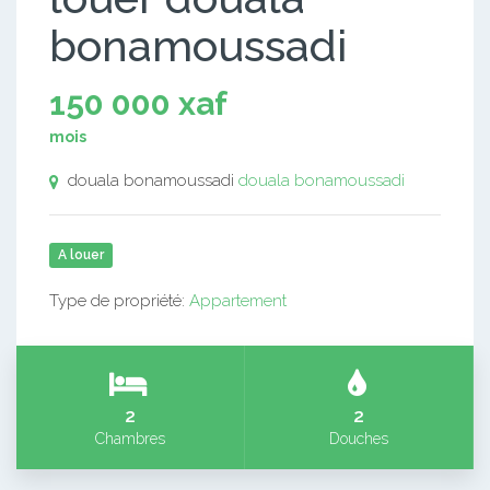
bonamoussadi
150 000 xaf
mois
douala bonamoussadi
douala bonamoussadi
A louer
Type de propriété:
Appartement
2
2
Chambres
Douches