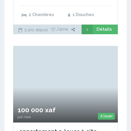
2 Chambres
1 Douches
Détails
J'aime
5 ans depuis
100 000 xaf
A louer
par mois