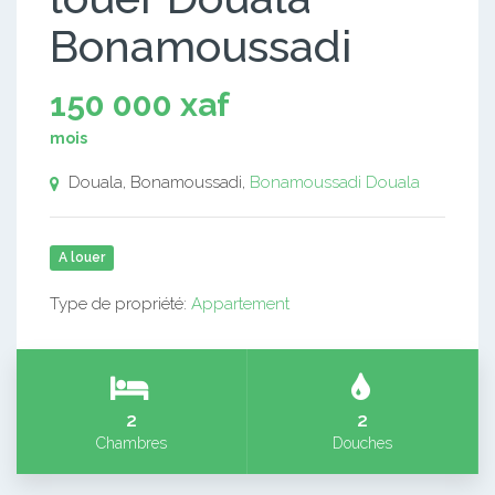
Bonamoussadi
150 000 xaf
mois
Douala, Bonamoussadi,
Bonamoussadi
Douala
A louer
Type de propriété:
Appartement
2
2
Chambres
Douches