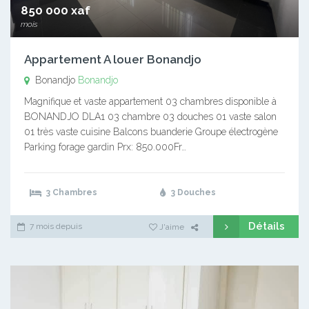
850 000 xaf
mois
Appartement A louer Bonandjo
Bonandjo
Bonandjo
Magnifique et vaste appartement 03 chambres disponible à
BONANDJO DLA1 03 chambre 03 douches 01 vaste salon
01 très vaste cuisine Balcons buanderie Groupe électrogène
Parking forage gardin Prx: 850.000Fr…
3 Chambres
3 Douches
Détails
7 mois depuis
J'aime