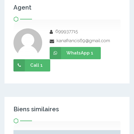
Agent
699937715
kanafrancis69@gmail.com
WhatsApp 1
Call 1
Biens similaires