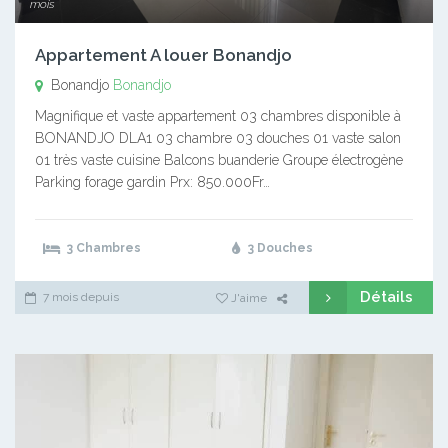
mois
Appartement A louer Bonandjo
Bonandjo
Bonandjo
Magnifique et vaste appartement 03 chambres disponible à
BONANDJO DLA1 03 chambre 03 douches 01 vaste salon
01 très vaste cuisine Balcons buanderie Groupe électrogène
Parking forage gardin Prx: 850.000Fr…
3 Chambres
3 Douches
Détails
7 mois depuis
J'aime