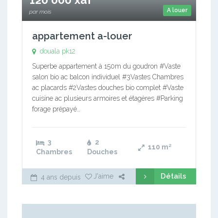
A louer
par mois
appartement a-louer
douala pk12
Superbe appartement à 150m du goudron #Vaste
salon bio ac balcon individuel #3Vastes Chambres
ac placards #2Vastes douches bio complet #Vaste
cuisine ac plusieurs armoires et étagères #Parking
forage prépayé…
3
2
110
m²
Chambres
Douches
Détails
J'aime
4 ans depuis