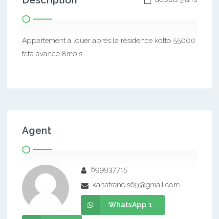
Description
Appartement à louer après la résidence kotto 55000
fcfa avance 8mois
Agent
699937715
kanafrancis69@gmail.com
WhatsApp 1