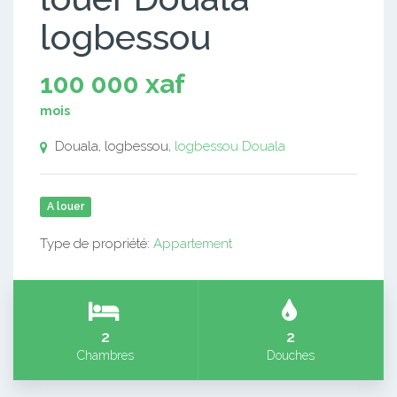
logbessou
100 000 xaf
mois
Douala, logbessou,
logbessou
Douala
A louer
Type de propriété:
Appartement
2
2
Chambres
Douches