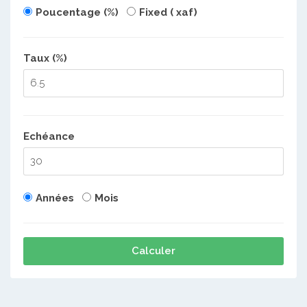
Poucentage (%)
Fixed ( xaf)
Taux (%)
Echéance
Années
Mois
Calculer