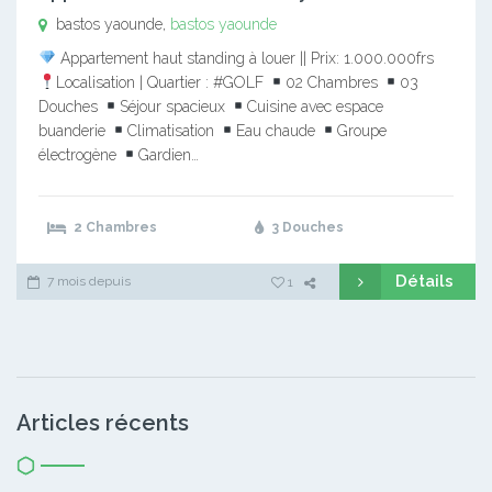
bastos yaounde,
bastos yaounde
Appartement haut standing à louer || Prix: 1.000.000frs
Localisation | Quartier : #GOLF
02 Chambres
03
Douches
Séjour spacieux
Cuisine avec espace
buanderie
Climatisation
Eau chaude
Groupe
électrogène
Gardien…
2 Chambres
3 Douches
Détails
7 mois depuis
1
Articles récents