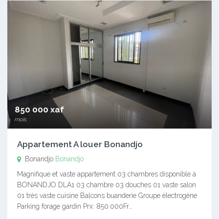
850 000 xaf
mois
Appartement A louer Bonandjo
Bonandjo
Bonandjo
Magnifique et vaste appartement 03 chambres disponible à
BONANDJO DLA1 03 chambre 03 douches 01 vaste salon
01 très vaste cuisine Balcons buanderie Groupe électrogène
Parking forage gardin Prx: 850.000Fr…