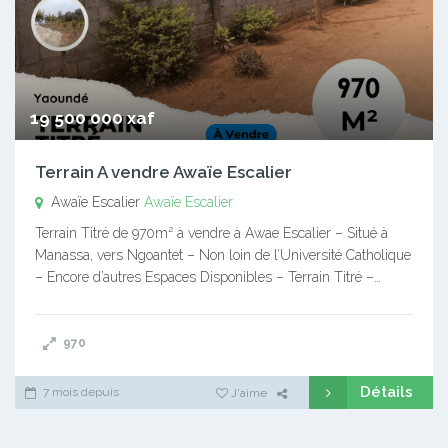
19 500 000 xaf
Terrain A vendre Awaïe Escalier
Awaïe Escalier
Awaïe Escalier
Terrain Titré de 970m² à vendre à Awae Escalier – Situé à
Manassa, vers Ngoantet – Non loin de l’Université Catholique
– Encore d’autres Espaces Disponibles – Terrain Titré –…
970
Détails
7 mois depuis
J'aime