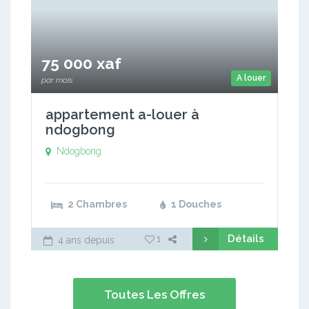
75 000 xaf
A louer
par mois
appartement a-louer à
ndogbong
Ndogbong
2 Chambres
1 Douches
Détails
1
4 ans depuis
Toutes Les Offres