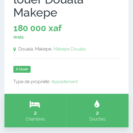
Makepe
180 000 xaf
mois
Douala, Makepe,
Makepe
Douala
A louer
Type de propriété:
Appartement
2
2
Chambres
Douches