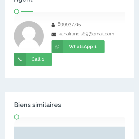
699937715
kanafrancis69@gmail.com
WhatsApp 1
Call 1
Biens similaires