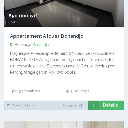
850 000 xaf
mois
Appartement A louer Bonandjo
Bonandjo
Bonandjo
Magnifique et vaste appartement 03 chambres disponible à
BONANDJO DLA1 03 chambre 03 douches 01 vaste salon
01 très vaste cuisine Balcons buanderie Groupe électrogène
Parking forage gardin Prx: 850.000Fr…
3 Chambres
3 Douches
Détails
7 mois depuis
J'aime